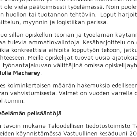
vät ole vielä päätoimisesti työelämässä. Noin puolet
ten huollon tai tuotannon tehtäviin. Loput harjoit
ttelun, myynnin ja logistiikan parissa.
luo sillan opiskellun teorian ja työelämän käytän
jaa tulevia ammatinvalintoja. Kesäharjoittelu on
oikia konkreettisia aihioita lopputyön tekoon, j
hteeseen. Meille opiskelijat tuovat uusia ajatuksi
työnantajakuvan välittäjinä omissa opiskelijayh
Julia Macharey
.
es kolminkertaisen määrän hakemuksia edellisee
an vahvistumisesta. Valmet on vuoden varrella osa
pahtumiin.
työelämän pelisääntöjä
tavoin mukana Taloudellisen tiedotustoimisto T
eiden käynnistämässä Vastuullinen kesäduuni 2