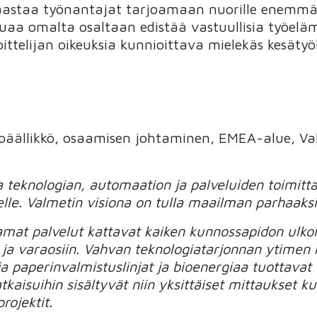
astaa työnantajat tarjoamaan nuorille enemm
uaa omalta osaltaan edistää vastuullisia työelämä
oittelijan oikeuksia kunnioittava mielekäs kesäty
öpäällikkö, osaamisen johtaminen, EMEA-alue, V
eknologian, automaation ja palveluiden toimittaja
elle. Valmetin visiona on tulla maailman parhaaks
amat palvelut kattavat kaiken kunnossapidon ulkoi
 ja varaosiin. Vahvan teknologiatarjonnan ytimen
a paperinvalmistuslinjat ja bioenergiaa tuottavat 
tkaisuihin sisältyvät niin yksittäiset mittaukset k
ojektit.