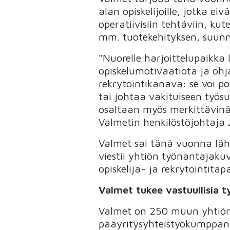
alan opiskelijoille, jotka ei
operatiivisiin tehtäviin, ku
mm. tuotekehityksen, suunni
"Nuorelle harjoittelupaikka 
opiskelumotivaatiota ja oh
rekrytointikanava: se voi p
tai johtaa vakituiseen työsu
osaltaan myös merkittävinä 
Valmetin henkilöstöjohtaja
Valmet sai tänä vuonna läh
viestii yhtiön työnantajakuv
opiskelija- ja rekrytointita
Valmet tukee vastuullisia 
Valmet on 250 muun yhtiön 
pääyritysyhteistyökumppan