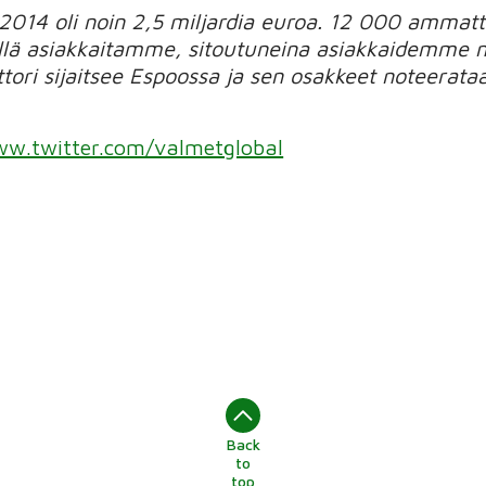
 2014 oli noin 2,5 miljardia euroa. 12 000 amma
llä asiakkaitamme, sitoutuneina asiakkaidemme 
ttori sijaitsee Espoossa ja sen osakkeet noteera
w.twitter.com/valmetglobal
Back
to
top