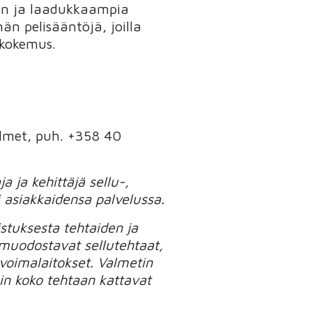
än ja laadukkaampia
n pelisääntöjä, joilla
ökokemus.
almet, puh. +358 40
 ja kehittäjä sellu-,
i asiakkaidensa palvelussa.
stuksesta tehtaiden ja
 muodostavat sellutehtaat,
voimalaitokset. Valmetin
uin koko tehtaan kattavat