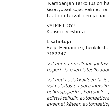
Kampanjan tarkoitus on ha
kesätyöpaikkoja. Valmet hal
taataan turvallinen ja harj
VALMET OYJ
Konserniviestintä
Lisätietoja:
Reijo Heinämäki, henkilöst
7182247
Valmet on maailman johtava t
paperi- ja energiateollisuud
Valmetin asiakkailleen tarjo
voimalaitosten parannuksiin
pehmopaperin-, kartongin- j
edistyksellisiin automaatiora
avaimet käteen automaatiopr