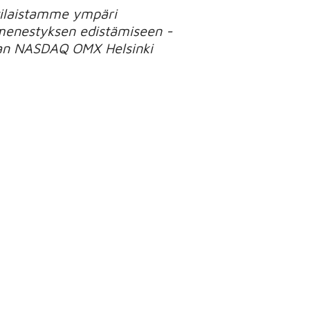
ttilaistamme ympäri
menestyksen edistämiseen -
taan NASDAQ OMX Helsinki