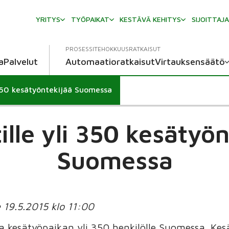
YRITYS
TYÖPAIKAT
KESTÄVÄ KEHITYS
SIJOITTAJ
PROSESSITEHOKKUUSRATKAISUT
a
Palvelut
Automaatioratkaisut
Virtauksensäätö
 350 kesätyöntekijää Suomessa
ille yli 350 kesätyön
Suomessa
e 19.5.2015 klo 11:00
 kesätyöpaikan yli 350 henkilölle Suomessa. Ke