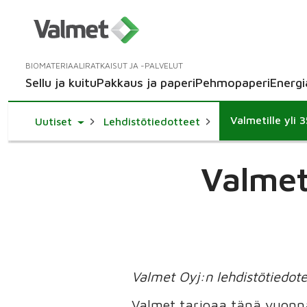
BIOMATERIAALIRATKAISUT JA -PALVELUT
Sellu ja kuitu
Pakkaus ja paperi
Pehmopaperi
Energi
Valmetille yli
Toggle Dropdown
Uutiset
Lehdistötiedotteet
Valmet
Valmet Oyj:n lehdistötiedot
Valmet tarjoaa tänä vuonna