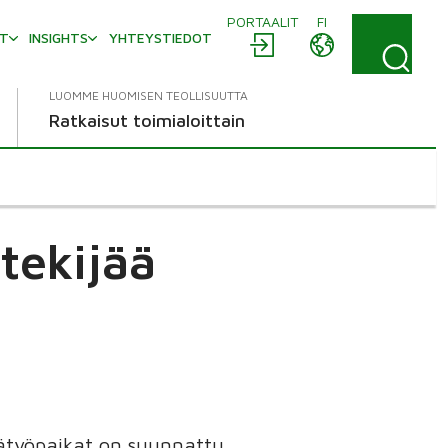
PORTAALIT
FI
AT
INSIGHTS
YHTEYSTIEDOT
LUOMME HUOMISEN TEOLLISUUTTA
Ratkaisut toimialoittain
tekijää
sätyöpaikat on suunnattu