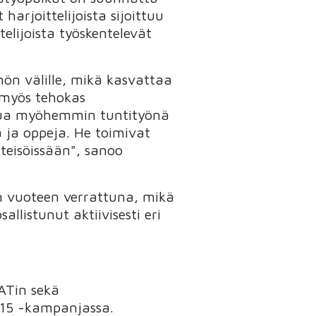
 harjoittelijoista sijoittuu
telijoista työskentelevät
nön välille, mikä kasvattaa
 myös tehokas
atkua myöhemmin tuntityönä
a ja oppeja. He toimivat
teisöissään", sanoo
n vuoteen verrattuna, mikä
llistunut aktiivisesti eri
ATin sekä
015 -kampanjassa.