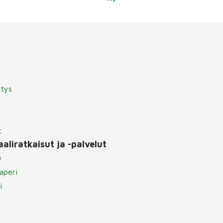
itys
t
aliratkaisut ja -palvelut
u
aperi
i