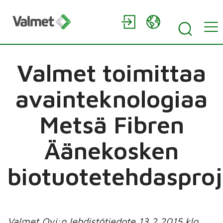
Valmet toimittaa
avainteknologiaa
Metsä Fibren
Äänekosken
biotuotetehdasproj
Valmet Oyj:n lehdistötiedote 13.2.2015 klo