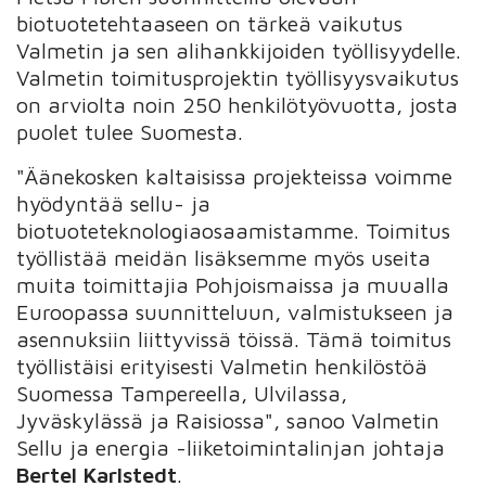
biotuotetehtaaseen on tärkeä vaikutus
Valmetin ja sen alihankkijoiden työllisyydelle.
Valmetin toimitusprojektin työllisyysvaikutus
on arviolta noin 250 henkilötyövuotta, josta
puolet tulee Suomesta.
"Äänekosken kaltaisissa projekteissa voimme
hyödyntää sellu- ja
biotuoteteknologiaosaamistamme. Toimitus
työllistää meidän lisäksemme myös useita
muita toimittajia Pohjoismaissa ja muualla
Euroopassa suunnitteluun, valmistukseen ja
asennuksiin liittyvissä töissä. Tämä toimitus
työllistäisi erityisesti Valmetin henkilöstöä
Suomessa Tampereella, Ulvilassa,
Jyväskylässä ja Raisiossa", sanoo Valmetin
Sellu ja energia -liiketoimintalinjan johtaja
Bertel Karlstedt
.