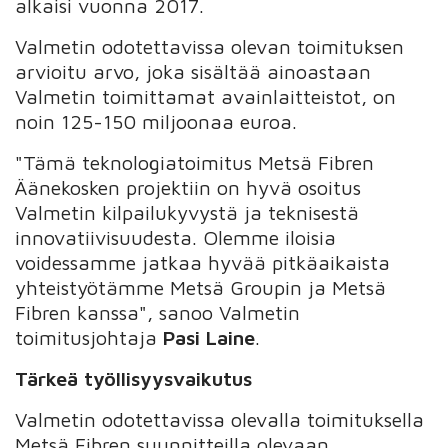
alkaisi vuonna 2017.
Valmetin odotettavissa olevan toimituksen
arvioitu arvo, joka sisältää ainoastaan
Valmetin toimittamat avainlaitteistot, on
noin 125-150 miljoonaa euroa.
"Tämä teknologiatoimitus Metsä Fibren
Äänekosken projektiin on hyvä osoitus
Valmetin kilpailukyvystä ja teknisestä
innovatiivisuudesta. Olemme iloisia
voidessamme jatkaa hyvää pitkäaikaista
yhteistyötämme Metsä Groupin ja Metsä
Fibren kanssa", sanoo Valmetin
toimitusjohtaja
Pasi Laine
.
Tärkeä työllisyysvaikutus
Valmetin odotettavissa olevalla toimituksella
Metsä Fibren suunnitteilla olevaan