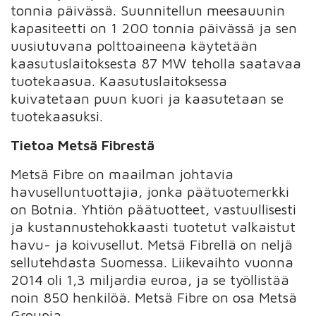
tonnia päivässä. Suunnitellun meesauunin
kapasiteetti on 1 200 tonnia päivässä ja sen
uusiutuvana polttoaineena käytetään
kaasutuslaitoksesta 87 MW teholla saatavaa
tuotekaasua. Kaasutuslaitoksessa
kuivatetaan puun kuori ja kaasutetaan se
tuotekaasuksi.
Tietoa Metsä Fibrestä
Metsä Fibre on maailman johtavia
havuselluntuottajia, jonka päätuotemerkki
on Botnia. Yhtiön päätuotteet, vastuullisesti
ja kustannustehokkaasti tuotetut valkaistut
havu- ja koivusellut. Metsä Fibrellä on neljä
sellutehdasta Suomessa. Liikevaihto vuonna
2014 oli 1,3 miljardia euroa, ja se työllistää
noin 850 henkilöä. Metsä Fibre on osa Metsä
Groupia.