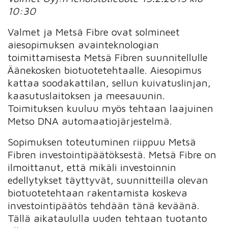
10:30
Valmet ja Metsä Fibre ovat solmineet
aiesopimuksen avainteknologian
toimittamisesta Metsä Fibren suunnitellulle
Äänekosken biotuotetehtaalle. Aiesopimus
kattaa soodakattilan, sellun kuivatuslinjan,
kaasutuslaitoksen ja meesauunin.
Toimituksen kuuluu myös tehtaan laajuinen
Metso DNA automaatiojärjestelmä.
Sopimuksen toteutuminen riippuu Metsä
Fibren investointipäätöksestä. Metsä Fibre on
ilmoittanut, että mikäli investoinnin
edellytykset täyttyvät, suunnitteilla olevan
biotuotetehtaan rakentamista koskeva
investointipäätös tehdään tänä keväänä.
Tällä aikataululla uuden tehtaan tuotanto