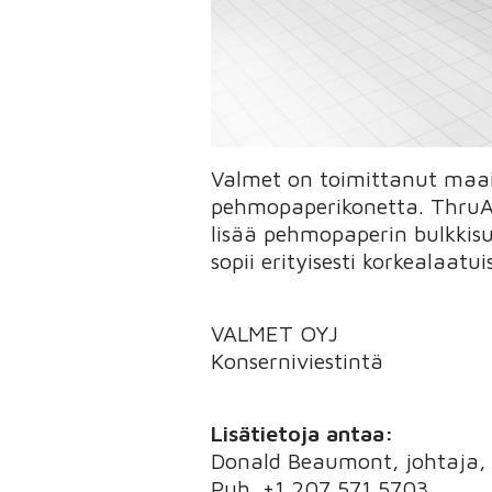
Valmet on toimittanut maai
pehmopaperikonetta. ThruAi
lisää pehmopaperin bulkkis
sopii erityisesti korkealaat
VALMET OYJ
Konserniviestintä
Lisätietoja antaa:
Donald Beaumont, johtaja, 
Puh. +1 207 571 5703