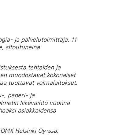
ia- ja palvelutoimittaja. 11
, sitoutuneina
stuksesta tehtaiden ja
men muodostavat kokonaiset
iaa tuottavat voimalaitokset.
-, paperi- ja
lmetin liikevaihto vuonna
rhaaksi asiakkaidensa
 OMX Helsinki Oy:ssä.