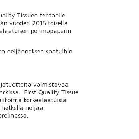
ality Tissuen tehtaalle
än vuoden 2015 toisella
kealaatuisen pehmopaperin
sen neljänneksen saatuihin
ajatuotteita valmistavaa
orkissa. First Quality Tissue
alikoima korkealaatuisia
hetkellä neljää
rolinassa.