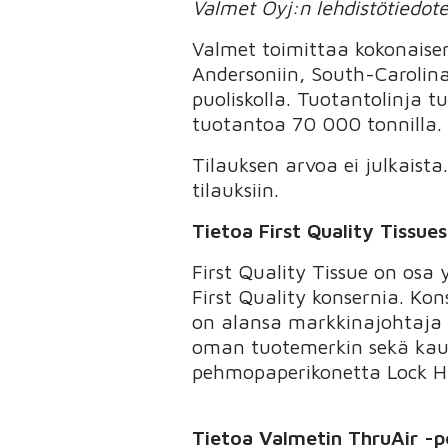
Valmet Oyj:n lehdistötiedot
Valmet toimittaa kokonaise
Andersoniin, South-Carolin
puoliskolla. Tuotantolinja 
tuotantoa 70 000 tonnilla.
Tilauksen arvoa ei julkaist
tilauksiin.
Tietoa First Quality Tissue
First Quality Tissue on osa
First Quality konsernia. Kon
on alansa markkinajohtaja j
oman tuotemerkin sekä kaupp
pehmopaperikonetta Lock Ha
Tietoa Valmetin ThruAir -