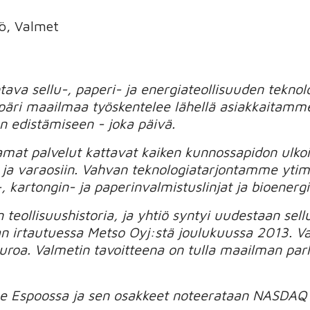
ö, Valmet
va sellu-, paperi- ja energiateollisuuden teknolog
i maailmaa työskentelee lähellä asiakkaitamme
edistämiseen - joka päivä.
amat palvelut kattavat kaiken kunnossapidon ulkoi
n ja varaosiin. Vahvan teknologiatarjontamme yti
 kartongin- ja paperinvalmistuslinjat ja bioenerg
teollisuushistoria, ja yhtiö syntyi uudestaan sellu
n irtautuessa Metso Oyj:stä joulukuussa 2013. Va
 euroa. Valmetin tavoitteena on tulla maailman pa
see Espoossa ja sen osakkeet noteerataan NASDAQ