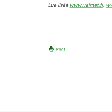
Lue lisää
www.valmet.fi
,
ww
Print