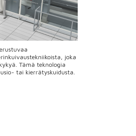
perustuvaa
inkuivaustekniikoista, joka
ukykyä. Tämä teknologia
usio- tai kierrätyskuidusta.