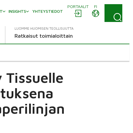
PORTAALIT
FI
AT
INSIGHTS
YHTEYSTIEDOT
LUOMME HUOMISEN TEOLLISUUTTA
Ratkaisut toimialoittain
 Tissuelle
ituksena
erilinjan