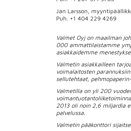
Jan Larsson, myyntipäällikk
Puh. +1 404 229 4269
Valmet Oyj on maailman johta
000 ammattilaistamme ympär
asiakkaidemme menestyksen 
Valmetin asiakkailleen tarjo
voimalaitosten parannuksii
sellutehtaat, pehmopaperin-,
Valmetilla on yli 200 vuoden 
voimantuotantoliiketoiminna
2013 oli noin 2,6 miljardia
palvelussa.
Valmetin pääkonttori sijait