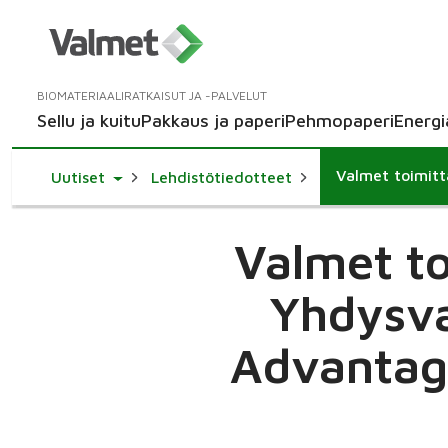
BIOMATERIAALIRATKAISUT JA -PALVELUT
Sellu ja kuitu
Pakkaus ja paperi
Pehmopaperi
Energi
Toggle Dropdown
Uutiset
Lehdistötiedotteet
Valmet to
Yhdysva
Advantag