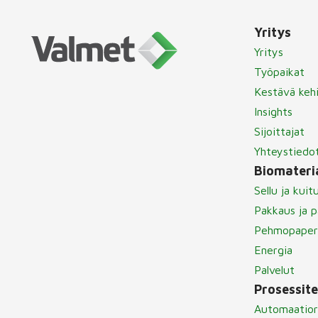
Yritys
Yritys
Työpaikat
Kestävä keh
Insights
Sijoittajat
Yhteystiedo
Biomateria
Sellu ja kuit
Pakkaus ja p
Pehmopaper
Energia
Palvelut
Prosessit
Automaatior