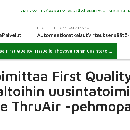
YRITYS
TYÖPAIKAT
KESTÄVÄ KEHITYS
SIJOITTAJ
PROSESSITEHOKKUUSRATKAISUT
a
Palvelut
Automaatioratkaisut
Virtauksensäätö
Valmet toimittaa First Quality Tissuelle Yhdysvaltoihin uusintatoimituksena Advantage ThruAir -pehmopaperilinjan
imittaa First Quality
ltoihin uusintatoim
e ThruAir -pehmopap