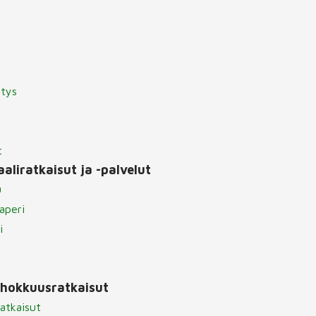
itys
t
aliratkaisut ja -palvelut
u
aperi
i
ehokkuusratkaisut
atkaisut