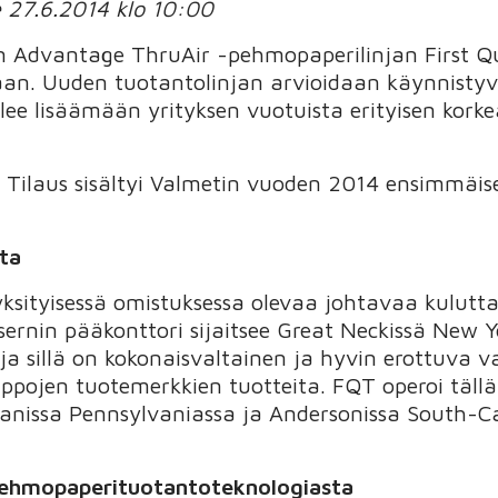
e 27.6.2014 klo 10:00
n Advantage ThruAir -pehmopaperilinjan First Qu
aan. Uuden tuotantolinjan arvioidaan käynnistyv
tulee lisäämään yrityksen vuotuista erityisen kor
a. Tilaus sisältyi Valmetin vuoden 2014 ensimmäi
sta
 yksityisessä omistuksessa olevaa johtavaa kulutt
sernin pääkonttori sijaitsee Great Neckissä New Y
a sillä on kokonaisvaltainen ja hyvin erottuva v
ojen tuotemerkkien tuotteita. FQT operoi tällä 
nissa Pennsylvaniassa ja Andersonissa South-Ca
pehmopaperituotantoteknologiasta