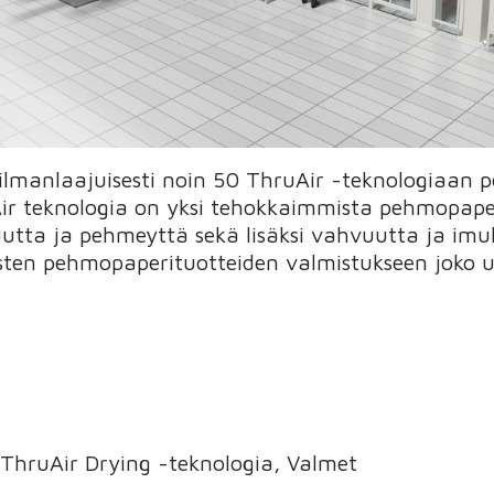
lmanlaajuisesti noin 50 ThruAir -teknologiaan 
r teknologia on yksi tehokkaimmista pehmopaper
uutta ja pehmeyttä sekä lisäksi vahvuutta ja im
uisten pehmopaperituotteiden valmistukseen joko u
ThruAir Drying -teknologia, Valmet