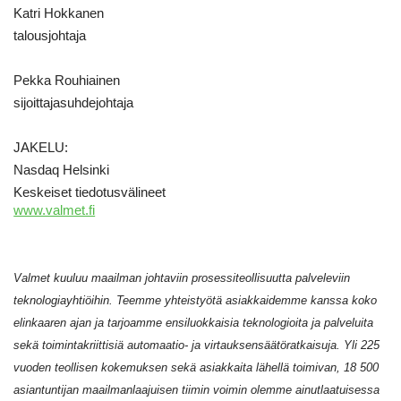
Katri Hokkanen
talousjohtaja
Pekka Rouhiainen
sijoittajasuhdejohtaja
JAKELU:
Nasdaq Helsinki
Keskeiset tiedotusvälineet
www.valmet.fi
Valmet kuuluu maailman johtaviin prosessiteollisuutta palveleviin
teknologiayhtiöihin. Teemme yhteistyötä asiakkaidemme kanssa koko
elinkaaren ajan ja tarjoamme ensiluokkaisia teknologioita ja palveluita
sekä toimintakriittisiä automaatio- ja virtauksensäätöratkaisuja. Yli 225
vuoden teollisen kokemuksen sekä asiakkaita lähellä toimivan, 18 500
asiantuntijan maailmanlaajuisen tiimin voimin olemme ainutlaatuisessa