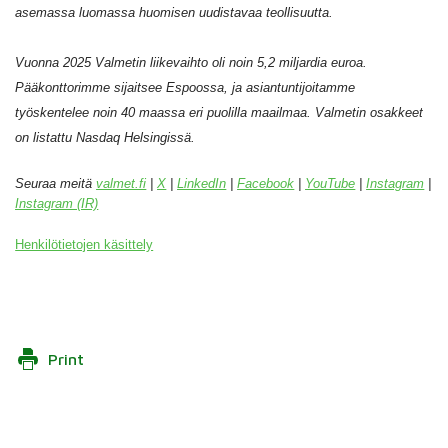
asemassa luomassa huomisen uudistavaa teollisuutta.
Vuonna 2025 Valmetin liikevaihto oli noin 5,2 miljardia euroa.
Pääkonttorimme sijaitsee Espoossa, ja asiantuntijoitamme
työskentelee noin 40 maassa eri puolilla maailmaa. Valmetin osakkeet
on listattu Nasdaq Helsingissä.
Seuraa meitä
valmet.fi
|
X
|
LinkedIn
|
Facebook
|
YouTube
|
Instagram
|
Instagram (IR)
Henkilötietojen käsittely
Print