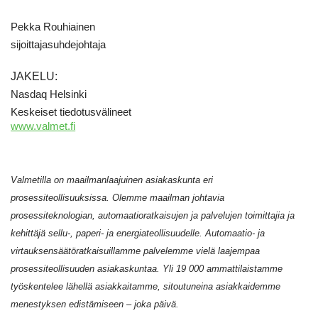
Pekka Rouhiainen
sijoittajasuhdejohtaja
JAKELU:
Nasdaq Helsinki
Keskeiset tiedotusvälineet
www.valmet.fi
Valmetilla on maailmanlaajuinen asiakaskunta eri
prosessiteollisuuksissa. Olemme maailman johtavia
prosessiteknologian, automaatioratkaisujen ja palvelujen toimittajia ja
kehittäjä sellu-, paperi- ja energiateollisuudelle. Automaatio- ja
virtauksensäätöratkaisuillamme palvelemme vielä laajempaa
prosessiteollisuuden asiakaskuntaa. Yli
19 000 ammattilaistamme
työskentelee lähellä asiakkaitamme, sitoutuneina asiakkaidemme
menestyksen edistämiseen – joka päivä.