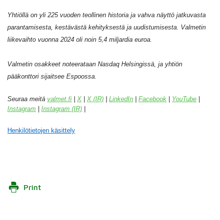
Yhtiöllä on yli 225 vuoden teollinen historia ja vahva näyttö jatkuvasta
parantamisesta, kestävästä kehityksestä ja uudistumisesta. Valmetin
liikevaihto vuonna 2024 oli noin 5,4 miljardia euroa.
Valmetin osakkeet noteerataan Nasdaq Helsingissä, ja yhtiön
pääkonttori sijaitsee Espoossa.
Seuraa meitä
valmet.fi
|
X
|
X (IR)
|
LinkedIn
|
Facebook
|
YouTube
|
Instagram
|
Instagram (IR)
|
Henkilötietojen käsittely
Print