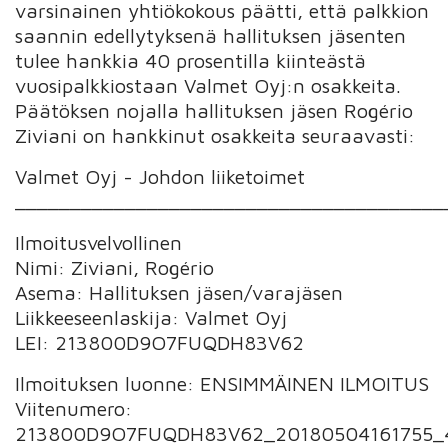
varsinainen yhtiökokous päätti, että palkkion
saannin edellytyksenä hallituksen jäsenten
tulee hankkia 40 prosentilla kiinteästä
vuosipalkkiostaan Valmet Oyj:n osakkeita.
Päätöksen nojalla hallituksen jäsen Rogério
Ziviani on hankkinut osakkeita seuraavasti:
Valmet Oyj - Johdon liiketoimet
_______________________________________
Ilmoitusvelvollinen
Nimi: Ziviani, Rogério
Asema: Hallituksen jäsen/varajäsen
Liikkeeseenlaskija: Valmet Oyj
LEI: 213800D9O7FUQDH83V62
Ilmoituksen luonne: ENSIMMÄINEN ILMOITUS
Viitenumero:
213800D9O7FUQDH83V62_20180504161755_