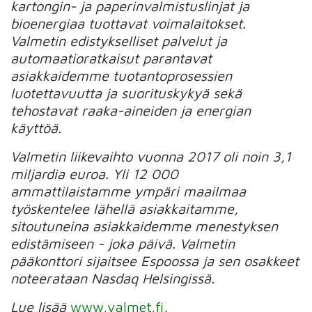
kartongin- ja paperinvalmistuslinjat ja
bioenergiaa tuottavat voimalaitokset.
Valmetin edistykselliset palvelut ja
automaatioratkaisut parantavat
asiakkaidemme tuotantoprosessien
luotettavuutta ja suorituskykyä sekä
tehostavat raaka-aineiden ja energian
käyttöä.
Valmetin liikevaihto vuonna 2017 oli noin 3,1
miljardia euroa. Yli 12 000
ammattilaistamme ympäri maailmaa
työskentelee lähellä asiakkaitamme,
sitoutuneina asiakkaidemme menestyksen
edistämiseen - joka päivä. Valmetin
pääkonttori sijaitsee Espoossa ja sen osakkeet
noteerataan Nasdaq Helsingissä.
Lue lisää
www.valmet.fi
,