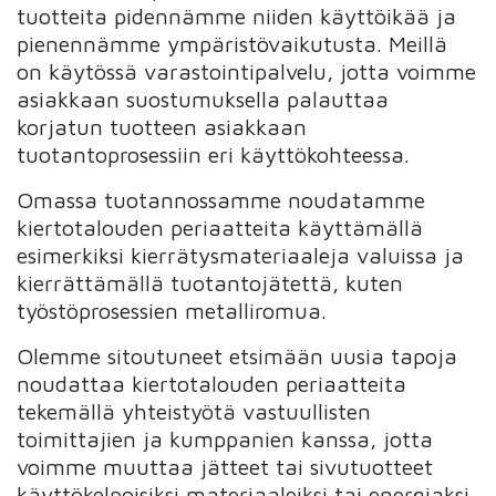
tuotteita pidennämme niiden käyttöikää ja
pienennämme ympäristövaikutusta. Meillä
on käytössä varastointipalvelu, jotta voimme
asiakkaan suostumuksella palauttaa
korjatun tuotteen asiakkaan
tuotantoprosessiin eri käyttökohteessa.
Omassa tuotannossamme noudatamme
kiertotalouden periaatteita käyttämällä
esimerkiksi kierrätysmateriaaleja valuissa ja
kierrättämällä tuotantojätettä, kuten
työstöprosessien metalliromua.
Olemme sitoutuneet etsimään uusia tapoja
noudattaa kiertotalouden periaatteita
tekemällä yhteistyötä vastuullisten
toimittajien ja kumppanien kanssa, jotta
voimme muuttaa jätteet tai sivutuotteet
käyttökelpoisiksi materiaaleiksi tai energiaksi