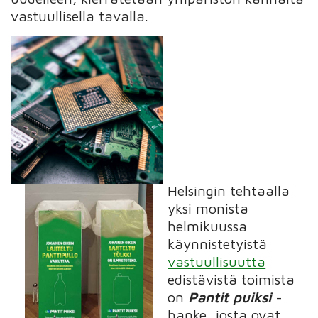
vastuullisella tavalla.
Helsingin tehtaalla
yksi monista
helmikuussa
käynnistetyistä
vastuullisuutta
edistävistä toimista
on
Pantit puiksi
-
hanke, josta ovat