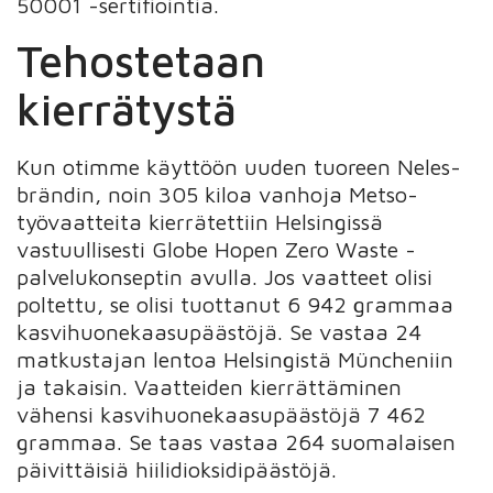
50001 -sertifiointia.
Tehostetaan
kierrätystä
Kun otimme käyttöön uuden tuoreen Neles-
brändin, noin 305 kiloa vanhoja Metso-
työvaatteita kierrätettiin Helsingissä
vastuullisesti Globe Hopen Zero Waste -
palvelukonseptin avulla. Jos vaatteet olisi
poltettu, se olisi tuottanut 6 942 grammaa
kasvihuonekaasupäästöjä. Se vastaa 24
matkustajan lentoa Helsingistä Müncheniin
ja takaisin. Vaatteiden kierrättäminen
vähensi kasvihuonekaasupäästöjä 7 462
grammaa. Se taas vastaa 264 suomalaisen
päivittäisiä hiilidioksidipäästöjä.