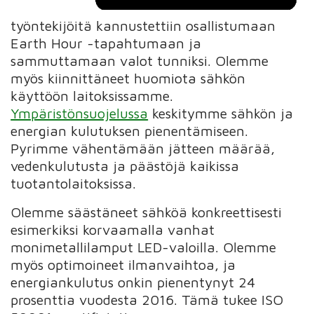
työntekijöitä kannustettiin osallistumaan
Earth Hour -tapahtumaan ja
sammuttamaan valot tunniksi. Olemme
myös kiinnittäneet huomiota sähkön
käyttöön laitoksissamme.
Ympäristönsuojelussa
keskitymme sähkön ja
energian kulutuksen pienentämiseen.
Pyrimme vähentämään jätteen määrää,
vedenkulutusta ja päästöjä kaikissa
tuotantolaitoksissa.
Olemme säästäneet sähköä konkreettisesti
esimerkiksi korvaamalla vanhat
monimetallilamput LED-valoilla. Olemme
myös optimoineet ilmanvaihtoa, ja
energiankulutus onkin pienentynyt 24
prosenttia vuodesta 2016. Tämä tukee ISO