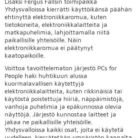
Lisäksi Fergus Fallsin toimipaikka
Yhdysvalloissa kierrätti käyttöikänsä päähän
ehtinyttä elektroniikkaromua, kuten
tietokoneita, elektroniikkalaitteita ja
matkapuhelimia, lahjoittamalla niitä
paikallisille yhteisöille. Näin
elektroniikkaromua ei päätynyt
kaatopaikoille.
Voittoa tavoittelematon järjestö PCs for
People haki huhtikuun alussa
kuormalavallisen käytettyjä
elektroniikkalaitteita, kuten rikkinäisiä tai
käytöstä poistettuja hiiriä, näppäimistöjä,
vanhoja puhelimia ja epäkunnossa olevia
näyttöjä. Järjestö kunnostaa laitteet ja
jakaa ne paikallisille yhteisöille.
Yhdysvalloissa kaikki osat, joita ei käytetä
uudelleen, kierrätetään ympäristön kannalta