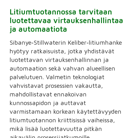
Litiumtuotannossa tarvitaan
luotettavaa virtauksenhallintaa
ja automaatiota
Sibanye‑Stillwaterin Keliber‑litiumhanke
hyötyy ratkaisuista, jotka yhdistävät
luotettavan virtauksenhallinnan ja
automaation sekä vahvan alueellisen
palvelutuen. Valmetin teknologiat
vahvistavat prosessien vakautta,
mahdollistavat ennakoivan
kunnossapidon ja auttavat
varmistamaan korkean käytettävyyden
litiumtuotannon kriittisissä vaiheissa,
mikä lisää luotettavuutta pitkän
aikavälin prosessijatkumoille.