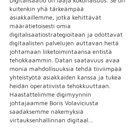
Digitalisaatio on laaja kokonaisuus. Se on
kuitenkin yhä tärkeämpää
asiakkaillemme, jotka kehittävät
määrätietoisesti omia
digitalisaatiostrategioitaan ja odottavat
digitaalisten palvelujen auttavan heitä
johtamaan liiketoimintaansa entistä
tehokkaammin. Datan saatavuus avaa
monia mahdollisuuksia tehdä tiiviimpää
yhteistyötä asiakkaiden kanssa ja tukea
heidän operatiivista tehokkuuttaan.
Haastattelimme digimyynnin
johtajaamme Boris Volaviciusta
saadaksemme näkemyksiä
virtauksenhallinnan digitaal...