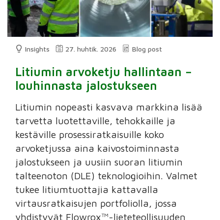
Insights
27. huhtik. 2026
Blog post
Litiumin arvoketju hallintaan –
louhinnasta jalostukseen
Litiumin nopeasti kasvava markkina lisää
tarvetta luotettaville, tehokkaille ja
kestäville prosessiratkaisuille koko
arvoketjussa aina kaivostoiminnasta
jalostukseen ja uusiin suoran litiumin
talteenoton (DLE) teknologioihin. Valmet
tukee litiumtuottajia kattavalla
virtausratkaisujen portfoliolla, jossa
yhdistyvät Flowrox™-lieteteollisuuden