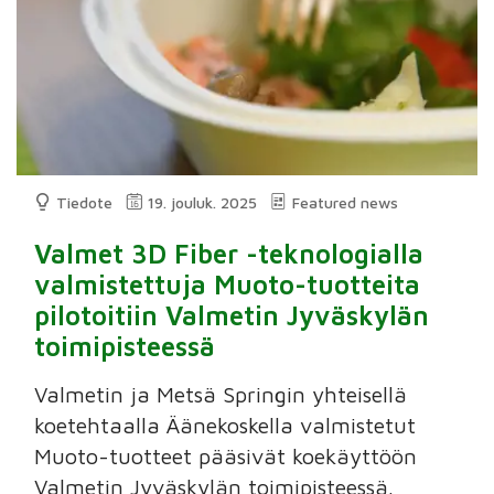
Tiedote
19. jouluk. 2025
Featured news
Valmet 3D Fiber -teknologialla
valmistettuja Muoto-tuotteita
pilotoitiin Valmetin Jyväskylän
toimipisteessä
Valmetin ja Metsä Springin yhteisellä
koetehtaalla Äänekoskella valmistetut
Muoto-tuotteet pääsivät koekäyttöön
Valmetin Jyväskylän toimipisteessä.