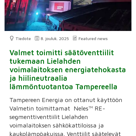
Tiedote
8. jouluk. 2025
Featured news
Valmet toimitti säätöventtiilit
tukemaan Lielahden
voimalaitoksen energiatehokasta
ja hiilineutraalia
lämmöntuotantoa Tampereella
Tampereen Energia on ottanut käyttöön
Valmetin toimittamat Neles™ RE-
segmenttiventtiilit Lielahden
voimalaitoksen sähkökattiloissa ja
kaukolämpöakuissa. Venttiilit säätelevät