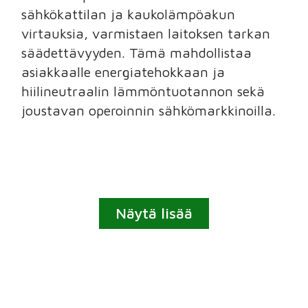
sähkökattilan ja kaukolämpöakun
virtauksia, varmistaen laitoksen tarkan
säädettävyyden. Tämä mahdollistaa
asiakkaalle energiatehokkaan ja
hiilineutraalin lämmöntuotannon sekä
joustavan operoinnin sähkömarkkinoilla.
Näytä lisää