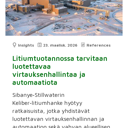
Insights
23. maalisk. 2026
References
Litiumtuotannossa tarvitaan
luotettavaa
virtauksenhallintaa ja
automaatiota
Sibanye‑Stillwaterin
Keliber‑litiumhanke hyötyy
ratkaisuista, jotka yhdistävät
luotettavan virtauksenhallinnan ja
automaation sekä vahvan alueellisen