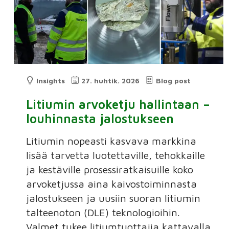
Insights
27. huhtik. 2026
Blog post
Litiumin arvoketju hallintaan –
louhinnasta jalostukseen
Litiumin nopeasti kasvava markkina
lisää tarvetta luotettaville, tehokkaille
ja kestäville prosessiratkaisuille koko
arvoketjussa aina kaivostoiminnasta
jalostukseen ja uusiin suoran litiumin
talteenoton (DLE) teknologioihin.
Valmet tukee litiumtuottajia kattavalla