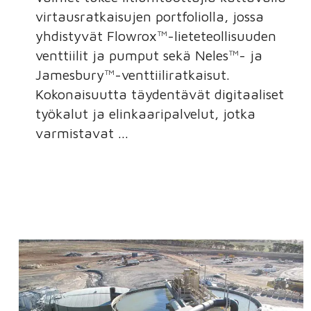
virtausratkaisujen portfoliolla, jossa
yhdistyvät Flowrox™-lieteteollisuuden
venttiilit ja pumput sekä Neles™- ja
Jamesbury™-venttiiliratkaisut.
Kokonaisuutta täydentävät digitaaliset
työkalut ja elinkaaripalvelut, jotka
varmistavat ...