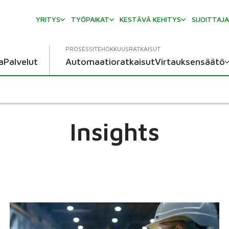
YRITYS
TYÖPAIKAT
KESTÄVÄ KEHITYS
SIJOITTAJ
PROSESSITEHOKKUUSRATKAISUT
a
Palvelut
Automaatioratkaisut
Virtauksensäätö
Insights