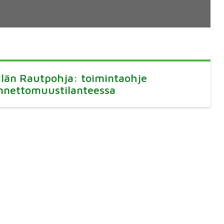
län Rautpohja: toimintaohje
nnettomuustilanteessa