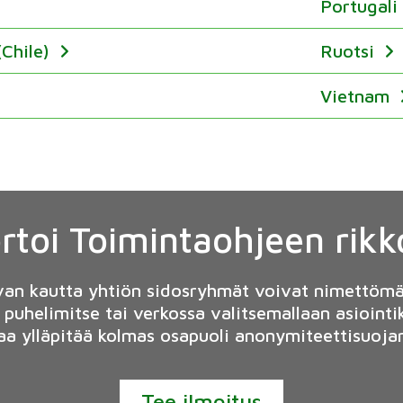
Portugal
(Chile)
Ruotsi
Vietnam
rtoi Toimintaohjeen rik
van kautta yhtiön sidosryhmät voivat nimettömäs
 puhelimitse tai verkossa valitsemallaan asioint
a ylläpitää kolmas osapuoli anonymiteettisuoja
Tee ilmoitus