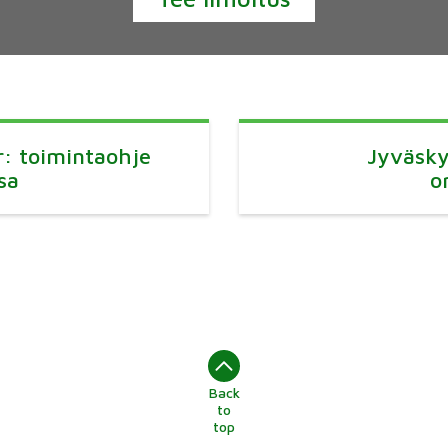
: toimintaohje
Jyväsky
sa
o
Back
to
top