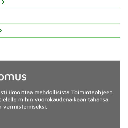
i
komus
ti ilmoittaa mahdollisista Toimintaohjeen
ikielellä mihin vuorokaudenaikaan tahansa.
n varmistamiseksi.