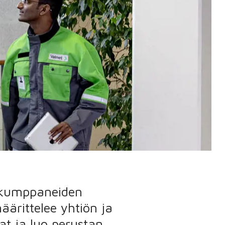
n kumppaneiden
äärittelee yhtiön ja
at ja luo perustan