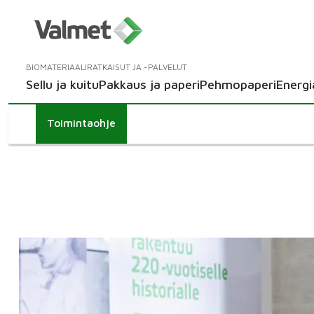
BIOMATERIAALIRATKAISUT JA -PALVELUT
Sellu ja kuitu
Pakkaus ja paperi
Pehmopaperi
Energi
Toimintaohje