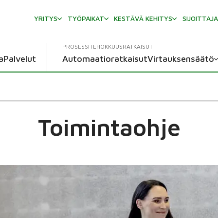
YRITYS
TYÖPAIKAT
KESTÄVÄ KEHITYS
SIJOITTAJ
PROSESSITEHOKKUUSRATKAISUT
a
Palvelut
Automaatioratkaisut
Virtauksensäätö
Toimintaohje