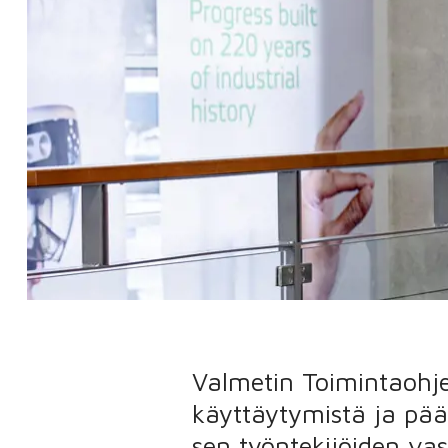
Valmetin Toimintaohj
käyttäytymistä ja pää
sen työntekijöiden va