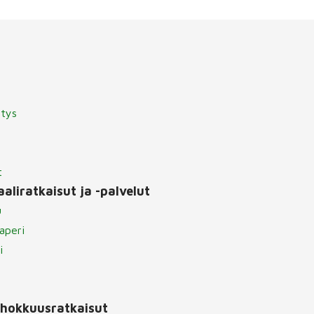
itys
t
aliratkaisut ja -palvelut
u
aperi
i
ehokkuusratkaisut