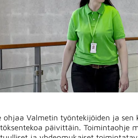
e ohjaa Valmetin työntekijöiden ja se
töksentekoa päivittäin. Toimintaohje m
stuulliset ja yhdenmukaiset toimintatav