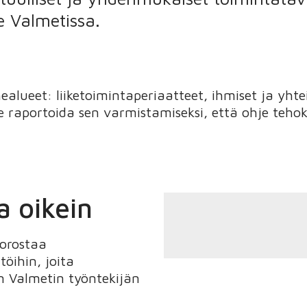
le Valmetissa.
lueet: liiketoimintaperiaatteet, ihmiset ja yhtei
raportoida sen varmistamiseksi, että ohje tehokka
 oikein
korostaa
öihin, joita
n Valmetin työntekijän