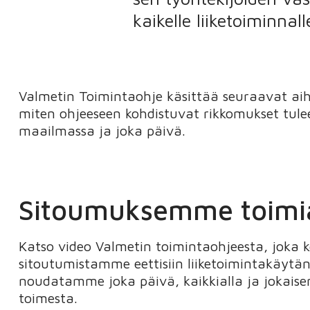
kaikelle liiketoiminnal
Valmetin Toimintaohje käsittää seuraavat aihea
miten ohjeeseen kohdistuvat rikkomukset tulee 
maailmassa ja joka päivä.
Sitoumuksemme toimia
Katso video Valmetin toimintaohjeesta, joka 
sitoutumistamme eettisiin liiketoimintakäytänt
noudatamme joka päivä, kaikkialla ja jokaise
toimesta.