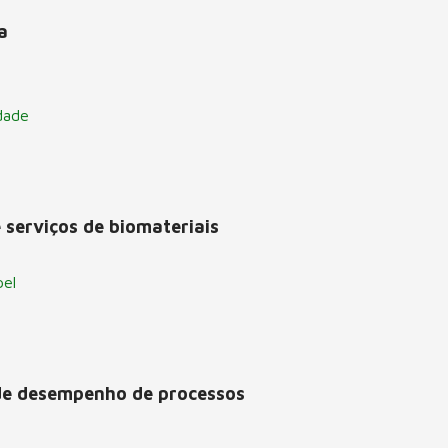
a
dade
 serviços de biomateriais
pel
de desempenho de processos