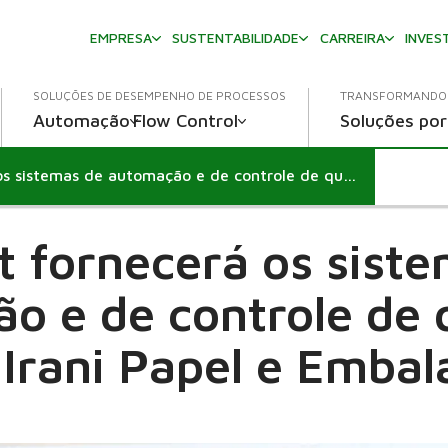
EMPRESA
SUSTENTABILIDADE
CARREIRA
INVES
SOLUÇÕES DE DESEMPENHO DE PROCESSOS
TRANSFORMANDO 
Automação
Flow Control
Soluções por
Valmet fornecerá os sistemas de automação e de controle de qualidade para Irani Papel e Embalagem
 fornecerá os sist
o e de controle de 
 Irani Papel e Emba