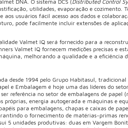
almet DNA. O sistema DCS (
Distributed Control S
ustificação, utilidades, evaporação e cozimento. 
 aos usuários fácil acesso aos dados e colaboraç
turo, pode facilmente incluir extensões de aplica
alidade Valmet IQ será fornecido para a reconstr
ners Valmet IQ fornecem medições precisas e estáv
áquina, melhorando a qualidade e a eficiência d
da desde 1994 pelo Grupo Habitasul, tradicional
 Papel e Embalagem é hoje uma das líderes do set
ser referência no setor de embalagens de papel (rí
tas próprias, energia autogerada e máquinas e e
 papéis para embalagens, chapas e caixas de pape
arantindo o fornecimento de matérias-primas renov
ossui 5 unidades produtivas: duas em Vargem Bon