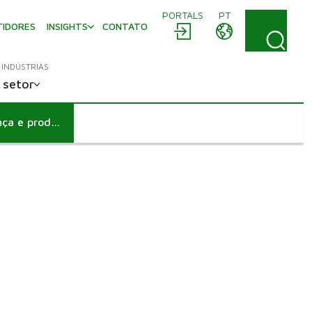
PORTALS
PT
TIDORES
INSIGHTS
CONTATO
INDÚSTRIAS
 setor
Manutenção pioneira orientada por dados para segurança e produtividade