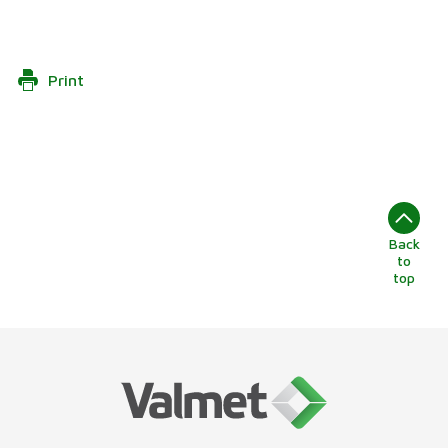
Print
Back
to
top