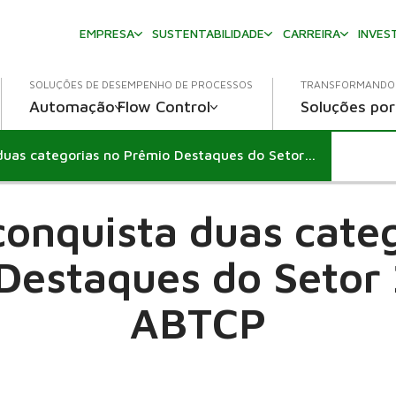
EMPRESA
SUSTENTABILIDADE
CARREIRA
INVES
SOLUÇÕES DE DESEMPENHO DE PROCESSOS
TRANSFORMANDO 
Automação
Flow Control
Soluções por
Valmet conquista duas categorias no Prêmio Destaques do Setor 2020 da ABTCP
onquista duas cate
Destaques do Setor
ABTCP