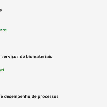
a
dade
 serviços de biomateriais
pel
de desempenho de processos