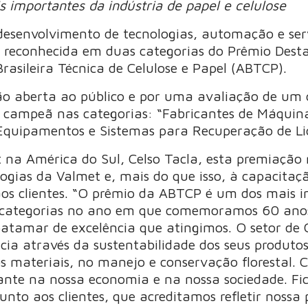
importantes da indústria de papel e celulose
desenvolvimento de tecnologias, automação e ser
foi reconhecida em duas categorias do Prêmio Des
rasileira Técnica de Celulose e Papel (ABTCP).
o aberta ao público e por uma avaliação de um co
oi campeã nas categorias: “Fabricantes de Máqui
 Equipamentos e Sistemas para Recuperação de Li
t na América do Sul, Celso Tacla, esta premiaçã
ologias da Valmet e, mais do que isso, à capacit
os clientes. “O prêmio da ABTCP é um dos mais 
s categorias no ano em que comemoramos 60 anos
 patamar de excelência que atingimos. O setor de 
ia através da sustentabilidade dos seus produtos
s materiais, no manejo e conservação florestal
ante na nossa economia e na nossa sociedade. Fi
nto aos clientes, que acreditamos refletir nossa 