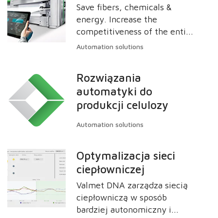
Wydajność uzyskuje się
Save fibers, chemicals &
rozwiązania przyszłości.
dzięki prowadzeniu w
energy. Increase the
optymalny sposób obsługi i
competitiveness of the entire
utrzymaniu aktywów
value chain from pulp, board,
Automation solutions
fizycznych, co prowadzi do
paper, tissue, and nonwoven
zwiększenia niezawodności,
making to final converted
Rozwiązania
dostępności i wydajności.
end products.
Monitorowanie stanu
automatyki do
urządzeń wirnikowych,
produkcji celulozy
monitorowanie urządzeń
procesowych, zarządzanie
Automation solutions
aparaturą kontrolno
pomiarową oraz zarządzanie
Optymalizacja sieci
jakością i wydajnością
ciepłowniczej
sterowania stanowią
Valmet DNA zarządza siecią
integralną część Aplikacji do
ciepłowniczą w sposób
Zarządzania Aktywami.
bardziej autonomiczny i
(APM)