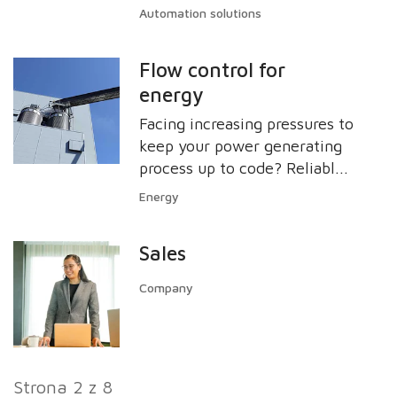
elastyczny, dostosowując się
Automation solutions
do nowych aktywów w celu
uzyskania inteligentniejszej,
Flow control for
niskoemisyjnej sieci o
energy
niezawodnej i ekonomicznej
wydajności.
Facing increasing pressures to
keep your power generating
process up to code? Reliable
valves and pumps help
Energy
improve the productivity of
your energy plant. We offer
Sales
reliable valves, pumps and
services for the energy
Company
industry.
Strona 2 z 8