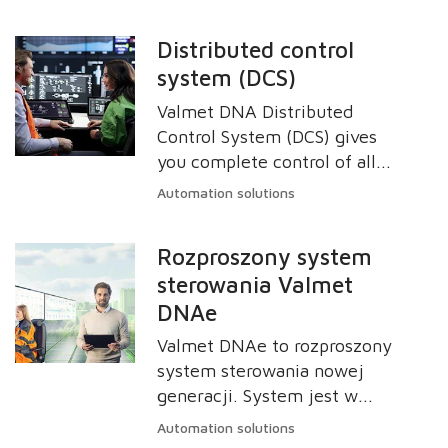
warunkach przemysłowych,
służącą do monitorowania i
Distributed control
sterowania różnymi
system (DCS)
procesami produkcji oraz
urządzeń. System został
Valmet DNA Distributed
zaprojektowany w celu
Control System (DCS) gives
zapewnienia
you complete control of all
scentralizowanego nadzoru
your processes and provide
Automation solutions
przy jednoczesnej
user-friendliness and
dystrybucji funkcji
transparency that go far
Rozproszony system
sterowania wielu urządzeń z
beyond traditional
różnych lokalizacji. System
sterowania Valmet
automation systems.
DCS łączy interfejs
DNAe
użytkownika (human-
Valmet DNAe to rozproszony
machine interface HMI),
system sterowania nowej
wspólną bazę danych z
generacji. System jest w
historią zdarzeń, zarządzanie
pełni oparty na sieci Web,
Automation solutions
alarmami i środowisko
zapewnia nowoczesne