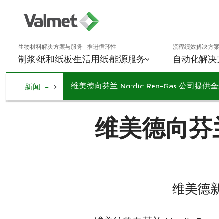
生物材料解决方案与服务- 推进循环性
流程绩效解决方案
制浆
纸和纸板
生活用纸
能源
服务
自动化解决
维美德向芬兰 Nordic Ren-Gas 公司
Toggle Dropdown
新闻
维美德向芬兰 
维美德新