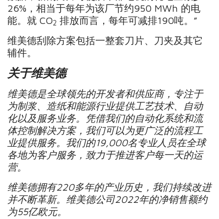
26%，相当于每年为该厂节约950 MWh 的电
能。就 CO
排放而言，每年可减排190吨。”
2
维美德刮除方案包括一整套刀片、刀夹及其它
辅件。
关于维美德
维美德是全球领先的开发者和供应商，专注于
为制浆、造纸和能源行业提供工艺技术、自动
化以及服务业务。凭借我们的自动化系统和流
体控制解决方案，我们可以为更广泛的流程工
业提供服务。我们的
19,000
名专业人员在全球
各地为客户服务，致力于推进客户每一天的运
营。
维美德拥有
220
多年的产业历史，我们持续改进
并不断革新。维美德公司
2022
年的净销售额约
为
55
亿欧元。