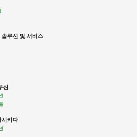
영
 솔루션 및 서비스
루션
션
롤
화시키다
션