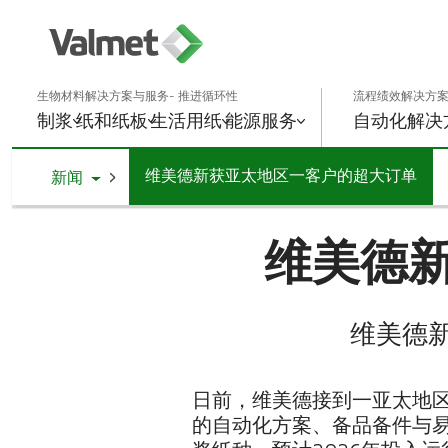
生物材料解决方案与服务- 推进循环性
流程绩效解决方案
制浆
纸和纸板
生活用纸
能源
服务
自动化解决
维美德新获亚太地区一客户的超大订单
Toggle Dropdown
新闻
维美德
维美德新
日前，维美德接到一亚太地
的自动化方案、备品备件与