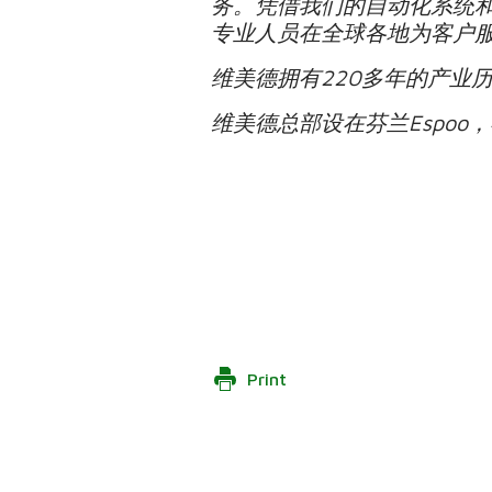
务。凭借我们的自动化系统
专业人员在全球各地为客户
维美德拥有
220
多年的产业
维美德总部设在芬兰
Espoo
，
Print