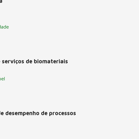
a
dade
 serviços de biomateriais
pel
de desempenho de processos