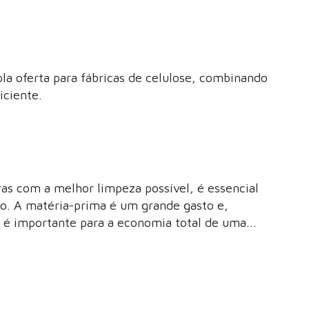
almet. Oferecemos soluções inteligentes de
se, com experiência comprovada e referências.
 oferta para fábricas de celulose, combinando
iciente.
as com a melhor limpeza possível, é essencial
ão. A matéria-prima é um grande gasto e,
s é importante para a economia total de uma