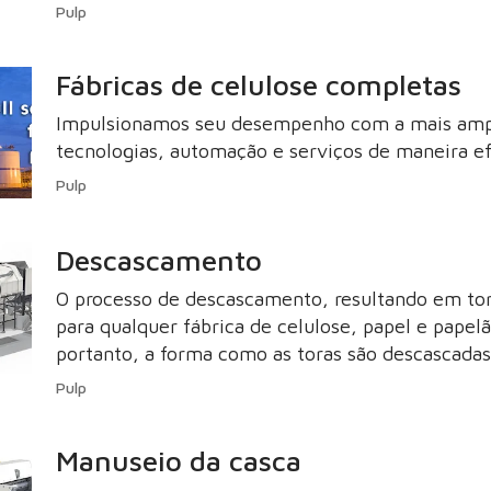
rentabilidade do seu negócio, vire um cliente V
Pulp
automação e serviços para a indústria de celulo
Fábricas de celulose completas
Impulsionamos seu desempenho com a mais ampla
tecnologias, automação e serviços de maneira ef
Pulp
Descascamento
O processo de descascamento, resultando em tor
para qualquer fábrica de celulose, papel e papel
portanto, a forma como as toras são descascada
usina.
Pulp
Manuseio da casca