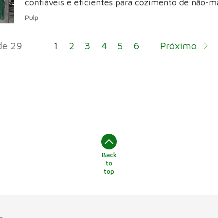
confiáveis e eficientes para cozimento de não-m
Pulp
de 29
1
2
3
4
5
6
Próximo
Back
to
top