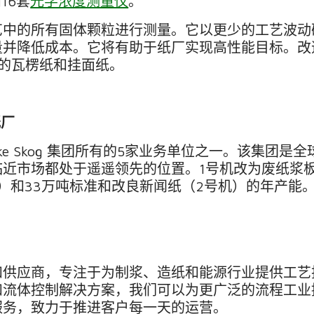
和
16
套
光学浓度测量仪
。
艺中的所有固体颗粒进行测量。它以更少的工艺波动
量并降低成本。它将有助于纸厂实现高性能目标。改
的瓦楞纸和挂面纸。
纸厂
ke Skog
集团所有的
5
家业务单位之一。该集团是全
临近市场都处于遥遥领先的位置。
1
号机改为废纸浆
）和
33
万吨标准和改良新闻纸（
2
号机）的年产能
和供应商，专注于为制浆、造纸和能源行业提供工艺
和流体控制解决方案，我们可以为更广泛的流程工业
服务，致力于推进客户每一天的运营。