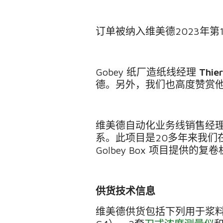
订单被纳入维美德
2023
年第
Gobey
纸厂造纸线经理
Thie
德。另外，我们也高度赞赏
维美德自动化业务线销售经
系。此项目是
20
多年来我们
Golbey Box
项目提供的复卷
供货技术信息
维美德供货包括下列用于浆