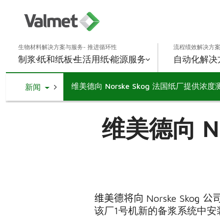
生物材料解决方案与服务- 推进循环性
流程绩效解决方案
制浆
纸和纸板
生活用纸
能源
服务
自动化解决
维美德向 Norske Skog 法国纸厂提供浓
Toggle Dropdown
新闻
维美德向 N
维美德将向
Norske Skog
公
该厂
1
号机新的备浆系统中安