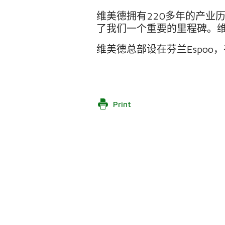
维美德拥有
220
多年的产业
了我们一个重要的里程碑。
维美德总部设在芬兰
Espoo
，
Print