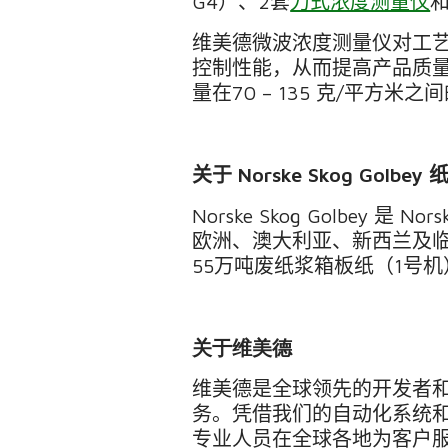
G4
）、
2
套
刀式浓度测量仪
维美德微波浓度测量仪对工
控制性能，从而提高产品质
量在
70 – 135
克
/
平方米之间
关于
Norske Skog Golbey
Norske Skog Golbey
是
Nors
欧洲、澳大利亚、新西兰及
55
万吨废纸浆箱板纸（
1
号机
关于维美德
维美德是全球领先的开发者
务。凭借我们的自动化系统
专业人员在全球各地为客户