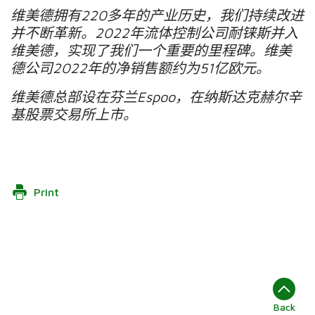
维美德拥有
220
多年的产业历史，我们持续改进
并不断革新。
2022
年流体控制公司耐铼斯并入
维美德，实现了我们一个重要的里程碑。维美
德公司
2022
年的净销售额约为
51
亿欧元。
维美德总部设在芬兰
Espoo
，在纳斯达克赫尔辛
基股票交易所上市。
Print
Back