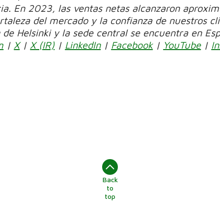
ia. En 2023, las ventas netas alcanzaron aproxi
fortaleza del mercado y la confianza de nuestros cl
de Helsinki y la sede central se encuentra en Esp
m
|
X
|
X (IR)
|
LinkedIn
|
Facebook
|
YouTube
|
I
Back
to
top