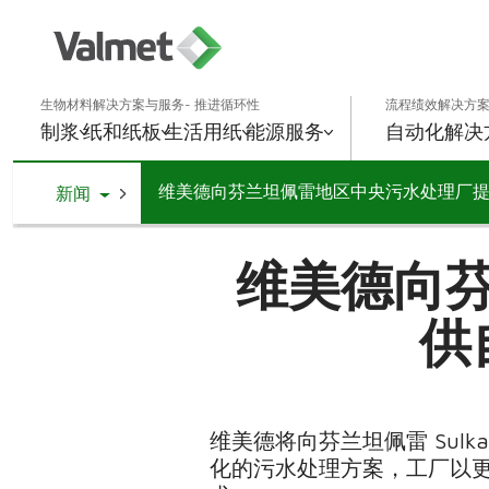
生物材料解决方案与服务- 推进循环性
流程绩效解决方案
制浆
纸和纸板
生活用纸
能源
服务
自动化解决
维美德向芬兰坦佩雷地区中央污水处理厂
Toggle Dropdown
新闻
维美德向
供
维美德将向芬兰坦佩雷 Sul
化的污水处理方案，工厂以