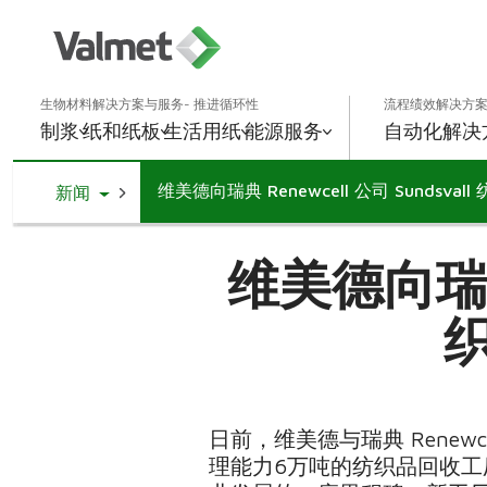
生物材料解决方案与服务- 推进循环性
流程绩效解决方案
制浆
纸和纸板
生活用纸
能源
服务
自动化解决
维美德向瑞典 Renewcell 公司 Sundsv
Toggle Dropdown
新闻
维美德向瑞典 R
日前，维美德与瑞典 Renewce
理能力6万吨的纺织品回收