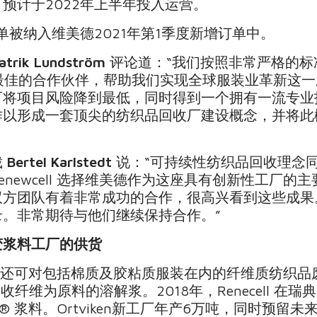
预计于2022年上半年投入运营。
单被纳入维美德2021年第1季度新增订单中。
atrik Lundström
评论道：“我们按照非常严格的标
l 长期最佳的合作伙伴，帮助我们实现全球服装业革新
可将项目风险降到最低，同时得到一个拥有一流专业
形成一套顶尖的纺织品回收厂建设概念，并将此概念不
裁
Bertel Karlstedt
说：“可持续性纺织品回收理念
newcell 选择维美德作为这座具有创新性工厂的
双方团队有着非常成功的合作，很高兴看到这些成果
。非常期待与他们继续保持合作。”
变浆料工厂的供货
ell 还可对包括棉质及胶粘质服装在内的纤维质纺织
0%回收纤维为原料的溶解浆。2018年，Renecell 在瑞典K
lose® 浆料。Ortviken新工厂年产6万吨，同时预留