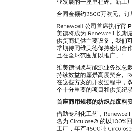
业发展的一座里程碑。新工厂
合同金额约2500万欧元。订
Renewcell 公司首席执行官
P
美德将成为 Renewcel
供货商提供主要设备，我们
常期待同维美德保持密切合作以
且在全球范围加以推广。”
维美德制浆与能源业务线总
持续效益的愿景高度契合。Re
在这些方案的开发过程中，
个十分重要的项目和供货纪录
首座商用规模的纺织品废料
借助专利化工艺，Renewc
名为 Circulose® 的以10
工厂，年产4500吨 Circu