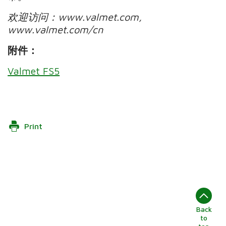
欢迎访问：
www.valmet.com,
www.valmet.com/cn
附件：
Valmet FS5
Print
Back
to