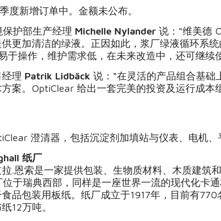
第1季度新增订单中。金额未公布。
与环境保护部生产经理
Michelle Nylander
说：“维美德 O
提供更加清洁的绿液。正因如此，浆厂绿液循环系统
ear 易于操作，维护需求低，在未来改造中，还可继续
售经理
Patrik Lidbäck
说：“在灵活的产品组合基础
案。OptiClear 给出一套完美的投资及运行成
tiClear 澄清器，包括沉淀剂加填站与仪表、电
ghall 纸厂
道拉.恩索是一家提供包装、生物质材料、木质建筑
l 纸厂位于瑞典西部，同样是一座世界一流的现代化
品包装用板纸。纸厂成立于1917年，目前有770名
布纸12万吨。