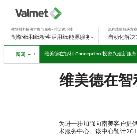
生物材料解决方案与服务- 推进循环性
流程绩效解决方案
制浆
纸和纸板
生活用纸
能源
服务
自动化解决
维美德在智利 Concepcion 投资兴建新服
Toggle Dropdown
新闻
维美德在智利
为进一步加强向南美客户提供就
术服务中心。该中心预计20