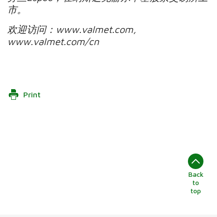
市。
欢迎访问：www.valmet.com,
www.valmet.com/cn
Print
Back
to
top