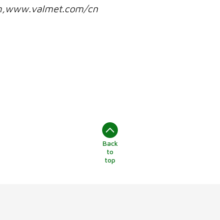
www.valmet.com/cn
Back
to
top