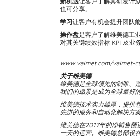
新机遇
让客户了解其研发计划
也可分享。
学习
让客户有机会提升团队
操作盘
是客户了解维美德工
对其关键绩效指标 KPI 及
www.valmet.com/valmet-cu
关于维美德
维美德是全球领先的制浆、
我们的愿景是成为全球最好
维美德技术实力雄厚，提供
先进的服务和自动化解决方
维美德在2017年的净销售额
一天的运营。维美德总部设在