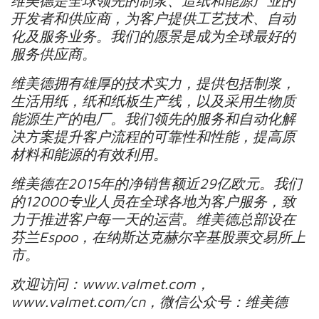
维美德是全球领先的制浆、造纸和能源产业的
开发者和供应商，为客户提供工艺技术、自动
化及服务业务。我们的愿景是成为全球最好的
服务供应商。
维美德拥有雄厚的技术实力，提供包括制浆，
生活用纸，纸和纸板生产线，以及采用生物质
能源生产的电厂。我们领先的服务和自动化解
决方案提升客户流程的可靠性和性能，提高原
材料和能源的有效利用。
维美德在
2015
年的净销售额近
29
亿欧元。我们
的
12000
专业人员在全球各地为客户服务，致
力于推进客户每一天的运营。维美德总部设在
芬兰
Espoo
，在纳斯达克赫尔辛基股票交易所上
市。
欢迎访问：
www.valmet.com
，
www.valmet.com/cn
，微信公众号：维美德