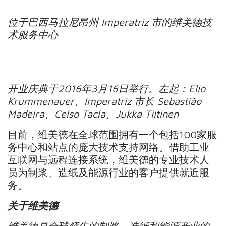
位于巴西马拉尼昂州
Imperatriz
市的维美德技
术服务中心
开业庆典于
2016
年
3
月
16
日举行。左起：
Elio
Krummenauer
、
Imperatriz
市长
Sebastião
Madeira
、
Celso Tacla
、
Jukka Tiitinen
目前，维美德在全球范围拥有一个包括100家服
务中心和站点的庞大技术支持网络。借助工业
互联网与远程连接系统，维美德的专业技术人
员为制浆、造纸及能源行业的客户提供就近服
务。
关于维美德