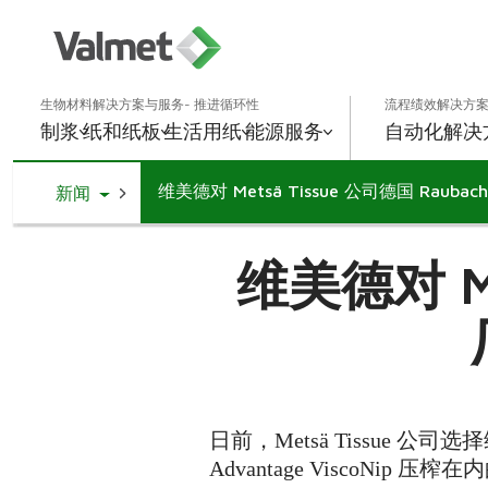
生物材料解决方案与服务- 推进循环性
流程绩效解决方案
制浆
纸和纸板
生活用纸
能源
服务
自动化解决
维美德对 Metsä Tissue 公司德国 Rau
Toggle Dropdown
新闻
维美德对 Me
日前，Metsä Tissue 
Advantage ViscoNip 