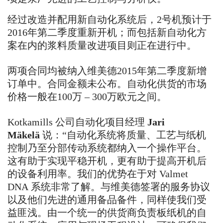
经过改造并配用新自动化系统后，
2
号机预计于
2016
年第二季度重新开机；而包括新自动化方
案在内的浆料质量改进项目则正在进行中。
两项合同均被纳入维美德
2015
年第二季度新增
订单中。合同金额未公布。自动化供货的市场
价格一般在
100
万
– 300
万欧元之间。
Kotkamills
公司自动化项目经理
Jari
Mäkelä
说：
“
自动化系统将质量、工艺与纸机
控制乃至分部传动系统都纳入一个操作平台。
这有助于实现平稳开机，更有助于提高开机后
的设备利用率。我们的优势在于对
Valmet
DNA
系统非常了解。与维美德签署的服务协议
以及他们先进的通用备品备件，同样使我们受
益匪浅。由一个统一的供货商负责板纸机的自