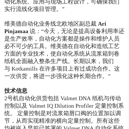
动化系统、应用与现场工程设计，可确保我们
实行流线化项目管理。
”
维美德自动化业务线北欧地区副总裁
Ari
Pinjamaa
说：
“
今天，无论是提高设备利用率还
是生产效率，自动化方案都是操作和维护人员
必不可少的工具。维美德在自动化和造纸工艺
方面的专业技术，使自动化系统从流浆箱到卷
纸机全面融入整条生产线。长期以来，我们
与
Kotkamills
在许多项目上有过成功合作。这
一次供货，将进一步强化这种长期合作。
”
技术信息
2
号机自动化供货包括
Valmet DNA
纸机与传动
控制以及
Valmet IQ Dilution Profiler
定量控制系
统。
定量控制是对流浆箱唇口阀的位置加以调
节，从而实现精准的横向定量控制。所有这些
均被嵌入早前已签署的
Valmet DNA
自动化系统