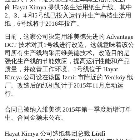
商 Hayat Kimya 提供5条生活用纸生产线。其中
2、3、4 和5号线已投入运行并生产高档生活用
纸，6号线将于2016年投产。
日前，这家公司决定用维美德先进的
Advantage
DCT
技术对其
1
号线进行改造。这就意味着该公
司所有生产线均采用维美德技术。改造目的是
强化生产线的节能效应，提高运行性能和产品
质量，并改善工作环境。
1
号线位于
Hayat
Kimya
公司设在该国
Izmit
市附近的
Yeniköy
纸
厂。改造后的纸机预计于
2015
年
11
月启动运
行。
合同已被纳入维美德
2015
年第一季度新增订单
中。合同金额未公布。
Hayat Kimya
公司造纸集团总裁
Lütfi