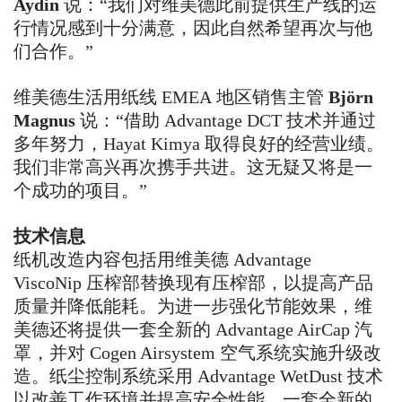
Aydin
说：
“
我们对维美德此前提供生产线的运
行情况感到十分满意，因此自然希望再次与他
们合作。
”
维美德生活用纸线
EMEA
地区销售主管
Björn
Magnus
说：
“
借助
Advantage DCT
技术并通过
多年努力，
Hayat Kimya
取得良好的经营业绩。
我们非常高兴再次携手共进。这无疑又将是一
个成功的项目。
”
技术信息
纸机改造内容包括用维美德
Advantage
ViscoNip
压榨部替换现有压榨部，以提高产品
质量并降低能耗。为进一步强化节能效果，维
美德还将提供一套全新的
Advantage AirCap
汽
罩，并对
Cogen Airsystem
空气系统实施升级改
造。纸尘控制系统采用
Advantage WetDust
技术
以改善工作环境并提高安全性能。一套全新的