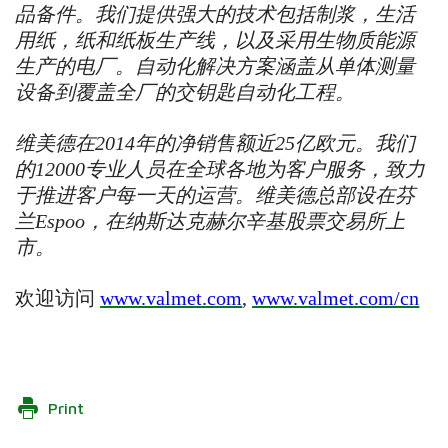
品备件。我们提供强大的技术包括制浆，生活
用纸，纸和纸板生产线，以及采用生物质能源
生产的电厂。自动化解决方案涵盖从单体测量
设备到覆盖全厂的交钥匙自动化工程。
维美德在
2014
年的净销售额近
25
亿欧元。我们
的
12000
专业人员在全球各地为客户服务，致力
于推进客户每一天的运营。维美德总部设在芬
兰
Espoo
，在纳斯达克赫尔辛基股票交易所上
市。
欢迎访问
www.valmet.com
,
www.valmet.com/cn
Print