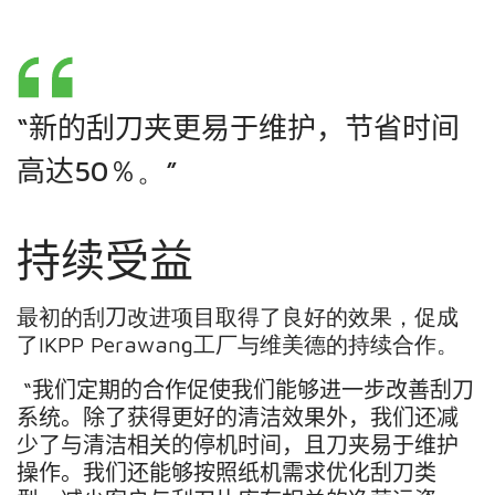
“
新的
刮刀
夹
更
易于
维护
，节省时间
高达
50
％。
”
持续
受益
最初的刮
刀
改进项目取得了良好的效果，促成
了
IKPP
Perawang
工厂与维美德的持续合作
。
“
我们定期的合作促使我们能够进一步改善刮刀
系统
。除了
获得
更好的
清洁
效果外，我们还减
少了与
清洁
相关的停机时间
，且
刀
夹
易于
维护
操作。我们还能够
按照
纸机
需求
优化刮刀类