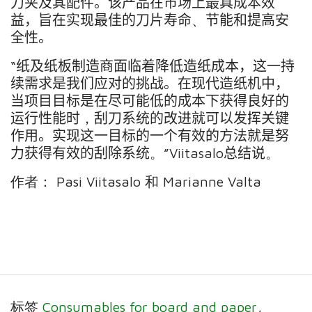
刀
夹及其
配件
。该产品
在
市场上最具成本效
益
，旨在实现最佳的刀片寿命
、
节能和提高安
全性。
“
纸
及
纸板制造商面临
着
降低造纸成本
，这一
持
续需求
是
我们应对的挑战。在现代造纸机中，
当
项目
目标是
在
尽可能低的成本
下获得
良好的
运行性能
时
，
刮刀系统的改进就可以发挥关键
作用
。实现这一
目标
的一个
有效的
方法
就
是努
力
获得
有效的
刮除
系统
。
”
Viitasalo
总结说
。
作者： Pasi Viitasalo 和 Marianne Valta
标签
Consumables for board and paper