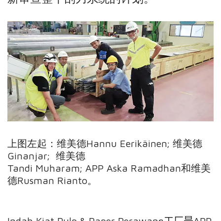
上图左起：
维美德
Hannu
Eerikäinen;
维美德
Ginanjar;
维美德
Tandi Muharam;
A
PP
Aska Ramadhan
和
维美
德
Rusman Rianto
。
Indah
Kiat
Pulp
&
Paper
Perawang
工厂是
A
PP