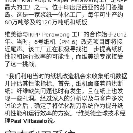
最大的工厂之一。位于印度尼西亚的苏门答腊
岛。
这是一家浆纸一体化工厂，每年可生产约
80
万吨浆及约
120
万吨纸和纸板
。
维美德与
IKPP
Perawang
工厂
的合作始于
2012
年。当时，
6
号纸机（
PM 6
）
改造项目即
将接
近尾声
。该工厂正在
积极寻找进一步提高
纸机
性能
和
运行效率的可能性
，
而维美德专家接受
了这一挑战
。
“
我们利用当时的纸机改造机会来收集纸机数据
并评估其性能指标
。
首先
，
纸机面临着前烘断
纸；纤维缺失问题也时有发生，且在纸上也发
现一些孔洞。经过深入的分析以及与客户多次
讨论之后
，
确定了将优化刮刀系统作为提升纸
机性能和运行效率的方案
。
”
维美德
全球技术经
理
Pasi Viitasalo
说。