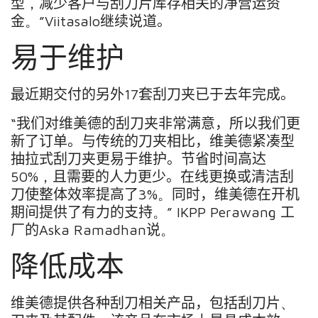
型
，
减少客户与
刮
刀片库存相关的净营运资
金
。
”
Viitasalo
继续说道。
易于
维护
最近
期
交付
的
另外
17
套
刮刀
夹
已于去年完成。
“我们对维美德的
刮刀
夹
非常满意，所以我们更
新了订单。与传统的
刀
夹
相比，
维美德紧凑型
抽拉式刮刀夹
更
易于
维护。节省时间高达
50
%
，
且
需要的人力更少。
在线
更
换或清洁刮
刀
使
整体效率提高了
3
%
。
同时，
维美德在
开机
期间提供了有力
的支持
。
”
IKPP
Perawang
工
厂
的
Aska
Ramadhan
说
。
降低成本
维美德提供各种
刮刀
相关
产品
，包括
刮刀
片
、