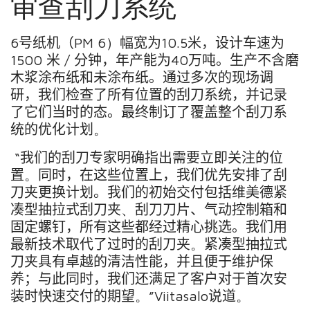
审查刮刀
系统
6
号纸机（
PM 6
）
幅宽
为
10.5
米
，设计
车速
为
1
500
米
/
分钟
，年产
能
为
40
万吨。
生产
不含磨
木浆
涂布
纸
和
未涂布
纸。
通过多次的现场调
研，我们检查了所有位置的刮刀系统
，并记录
了它们
当时的
态。
最终
制订了覆盖整个刮刀系
统的优化计划
。
“我们的
刮
刀
专家
明确指出
需要立即关注的
位
置
。
同时，在这些位置上，我们优先安排了刮
刀夹更换计划
。我们的初始交付包括
维美德
紧
凑型抽拉式刮刀夹
、
刮刀
刀片
、气动控制箱
和
固定螺钉，所有这些都经过精心挑选。我们用
最新技术取代了过时的
刮刀
夹
。
紧凑型抽拉式
刀夹具有卓越的清洁性能，并且便于维护保
养；与此同时，我们还满足了客户对于首次安
装时快速交付的期望
。
”
Viitasalo
说
道
。