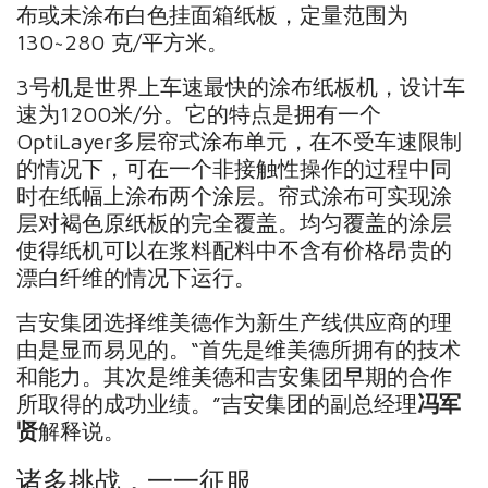
布或未涂布白色挂面箱纸板，定量范围为
130~280 克/平方米。
3号机是世界上车速最快的涂布纸板机，设计车
速为1200米/分。它的特点是拥有一个
OptiLayer多层帘式涂布单元，在不受车速限制
的情况下，可在一个非接触性操作的过程中同
时在纸幅上涂布两个涂层。帘式涂布可实现涂
层对褐色原纸板的完全覆盖。均匀覆盖的涂层
使得纸机可以在浆料配料中不含有价格昂贵的
漂白纤维的情况下运行。
吉安集团选择维美德作为新生产线供应商的理
由是显而易见的。“首先是维美德所拥有的技术
和能力。其次是维美德和吉安集团早期的合作
所取得的成功业绩。”吉安集团的副总经理
冯军
贤
解释说。
诸多挑战，一一征服