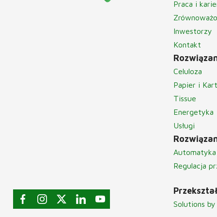
Praca i karie
Zrównoważo
Inwestorzy
Kontakt
Rozwiązan
Celuloza
Papier i Kar
Tissue
Energetyka
Usługi
Rozwiązan
Automatyka
Regulacja p
Przekszta
Solutions by