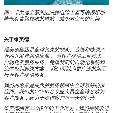
图：维美德全新的湿法静电除尘器可确保船舶
降低有害颗粒物的排放，减少对空气的污染。
关于维美德
维美德集团是全球领先的制浆、造纸和能源产
业的开发者和供应商，
为客户提供工业技术、
自动化及服务业务。凭借我们的自动化系统和
流体控制解决方案，
我们可以为更广泛的加工
行业客户提供服务。
我们的愿景是成为所服务领域中全球最好的供
应商。我们的
17000
名专业人员在全球各地为
客户服务，致力于推进客户每一天的运营。
维美德拥有
220
多年的工业历史，我们持续改进