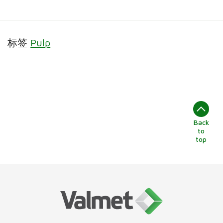
标签
Pulp
Back
to
top