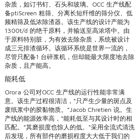
杂质，如订书钉、石头和玻璃。
OCC 生产线配
备ptiScreen 粗筛、分离长短纤维的
筛分仪、低
频精筛及低浓除渣器。
该生产线的设计产能为
1300t/d 的绝干原料，并
输送至高浓塔中。由
于原料特别脏，为有效去除杂质，
系统被设计
成三元排渣循环。该循环系统是世界一流
的，
尽管只配备1 台碎浆机，但却能最大限度地去除
杂质，且产能高。
能耗低
Orora 公司对OCC 生产线的运行性能非常满
意。
该生产过程很清洁，“只产生少量的斑点及
废纸浆中的
胶黏物质。”Jacob Chretien 说。生
产线的能源效率高，
“能耗低至与其设计时的相
匹配。”其磨损度也惊人的
低。“采用全流式清洗
后发现，所有部件的磨损程度大
大低于我们的