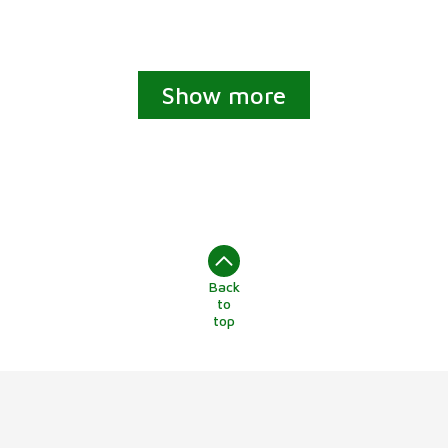
Show more
Back
to
top