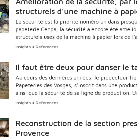
Amélioration de la sécurité, par
structurels d'une machine à papi
La sécurité est la priorité numéro un dans presqu
papeterie Cenpa, la sécurité a encore été amél
structurels usés de la machine à papier lors de l'
Insights ● References
Il faut être deux pour danser le 
Au cours des dernières années, le producteur fr
Papeteries des Vosges, s’inscrit dans une producti
ainsi que la sécurité de sa ligne de production. 
succès, mais la différence s’inscrit réellement g
Insights ● References
Vosges et Valmet.
Reconstruction de la section pre
Provence