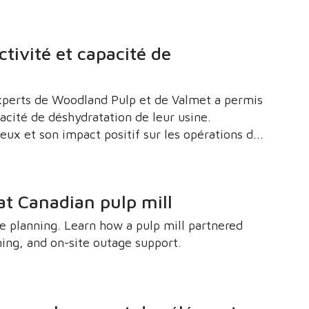
 nettoyer efficacement plusieurs ports sans
re existant.
ivité et capacité de
xperts de Woodland Pulp et de Valmet a permis
acité de déshydratation de leur usine.
ux et son impact positif sur les opérations de
t Canadian pulp mill
planning. Learn how a pulp mill partnered
ing, and on-site outage support.