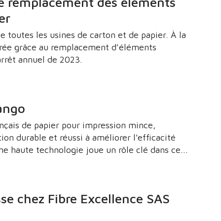
 le remplacement des éléments
er
e toutes les usines de carton et de papier. À la
iorée grâce au remplacement d’éléments
arrêt annuel de 2023.
tango
ançais de papier pour impression mince,
on durable et réussi à améliorer l'efficacité
Une haute technologie joue un rôle clé dans ce
râce à la coopération entre Papeteries des
sse chez Fibre Excellence SAS