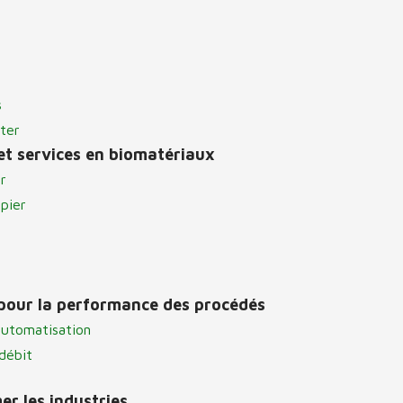
s
ter
et services en biomatériaux
r
pier
 pour la performance des procédés
automatisation
débit
r les industries