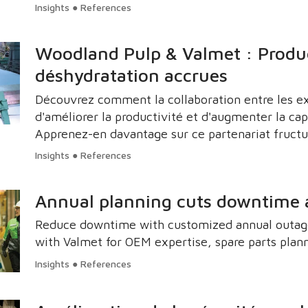
solution robotique innovante permet à Pixelle de
Insights ● References
avoir besoin de modifier son système de chaudiè
Woodland Pulp & Valmet : Product
déshydratation accrues
Découvrez comment la collaboration entre les e
d'améliorer la productivité et d'augmenter la cap
Apprenez-en davantage sur ce partenariat fructue
l'usine.
Insights ● References
Annual planning cuts downtime a
Reduce downtime with customized annual outage 
with Valmet for OEM expertise, spare parts plann
Insights ● References