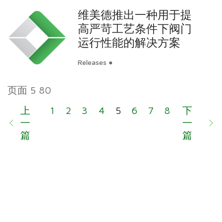
维美德推出一种用于提
高严苛工艺条件下阀门
运行性能的解决方案
Releases ●
页面 5 80
上
1
2
3
4
5
6
7
8
9
下
10
一
一
篇
篇