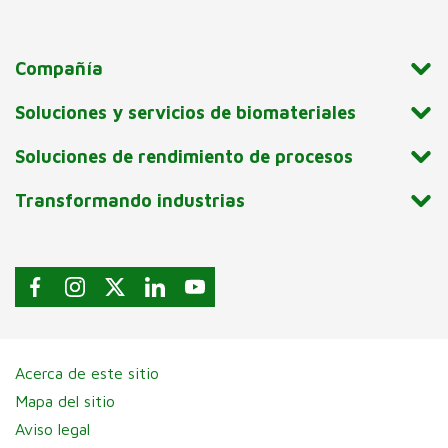
rollos de papel higiénico. Se
recomienda encarecidamente
el gofrado calentado para
Compañía
proporcionar al papel
higiénico y las toallas de
Soluciones y servicios de biomateriales
papel un mayor volumen y
Soluciones de rendimiento de procesos
firmeza, al tiempo que se
conserva la calidad del tisú.
Transformando industrias
Acerca de este sitio
Mapa del sitio
Aviso legal