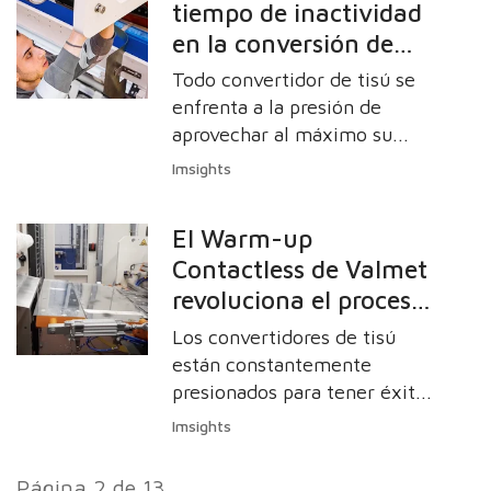
tiempo de inactividad
demanda de los clientes de
en la conversión de
manera eficiente. Para ello,
generalmente se requiere una
papel higiénico
Todo convertidor de tisú se
inversión importante que se
enfrenta a la presión de
considera cuidadosamente
aprovechar al máximo su
desde todos los ángulos de la
inversión en equipos de
Imsights
empresa antes de realizarla.
conversión. Esta presión para
lograr una eficiencia óptima
El Warm-up
puede ser aún mayor cuando
Contactless de Valmet
se invierte en equipos de
revoluciona el proceso
primera línea.
de gofrado calentado y
Los convertidores de tisú
ofrece diversos
están constantemente
beneficios a los
presionados para tener éxito
en su producción. La
convertidores de tisú
Imsights
inestabilidad de los precios
de la celulosa y la escasez de
Página 2 de 13