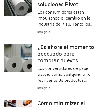
soluciones Pivot
la atención de los clientes y
ofrecen a los fabricantes de
impulsan cambios en
Los consumidores están
tisú la oportunidad de
el mercado de tissue
impulsando el cambio en la
diferenciar sus productos en
industria del tisú. Tanto los
las estanterías.
mercados bien establecidos
Imsights
como los emergentes están
presionando por productos
¿Es ahora el momento
nuevos y diferentes, pero
adecuado para
también siguen siendo
comprar nuevos
sensibles a la calidad, el
rendimiento y el precio.
equipos de conversión
Los convertidores de papel
de papel tissue?
tissue, como cualquier otro
fabricante de productos,
deben mantenerse
Imsights
actualizados con los equipos
para seguir siendo
Cómo minimizar el
competitivos y satisfacer la