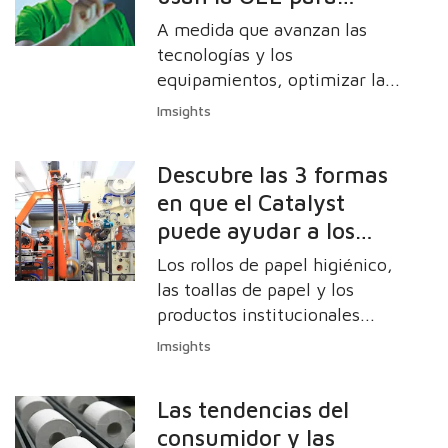
transferencia, un tercero para
mejorar la producción
A medida que avanzan las
el laminado y uno cuarto para
y la rentabilidad
tecnologías y los
el sellado.
equipamientos, optimizar la
producción es un objetivo
Imsights
fundamental para los
fabricantes de tisú. La
Descubre las 3 formas
medición del éxito en
en que el Catalyst
relación con este objetivo
puede ayudar a los
requiere un enfoque
delineado y la Eficiencia
convertidores de Tisú a
Los rollos de papel higiénico,
General de Equipamientos
trabajar más
las toallas de papel y los
(OEE) se ha convertido en
inteligentemente
productos institucionales
uno de los indicadores clave
gofrados son populares en
Imsights
del rendimiento (KPI).
todo el mundo. El atractivo
estético y las características
Las tendencias del
avanzadas que ofrece el
consumidor y las
proceso de gofragem captan