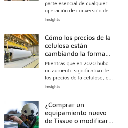
Constellation beneficia
parte esencial de cualquier
a los convertidores de
operación de conversión de
tisú y su rendimiento impulsa
tisú
Imsights
en gran medida el éxito de la
producción. Las
Cómo los precios de la
configuraciones actuales de
celulosa están
las rebobinadoras de 3 o 4
cambiando la forma
rodillos son muy populares en
la industria.
en que los
Mientras que en 2020 hubo
convertidores de tisú
un aumento significativo de
hacen negocios
los precios de la celulose, en
2021 se superó. Los costes
Imsights
europeos de la celulosa
aumentaron un 53%, seguidos
¿Comprar un
por los incrementos en los
equipamiento nuevo
mercados asiático y
de Tissue o modificar
norteamericano, del 47% y el
40% respectivamente.