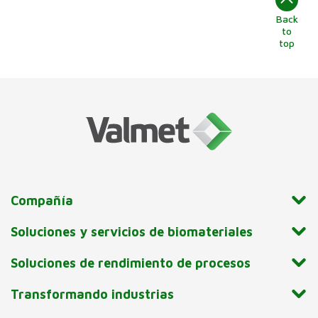
válvulas y control de flujo de
Back
to
Valmet, sobre este
top
importante tema y sobre
cómo la larga experiencia de
Valmet en el sector puede
ayudar a los clientes a
avanzar en sus planes de
futuro.
Compañía
Soluciones y servicios de biomateriales
Soluciones de rendimiento de procesos
Transformando industrias