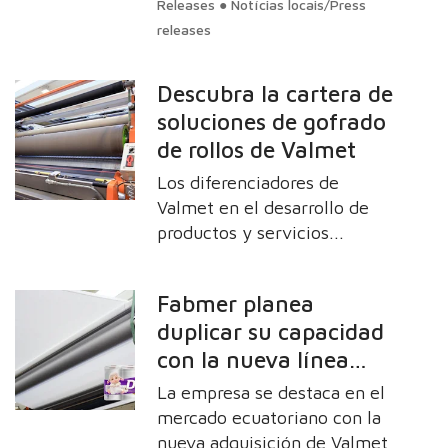
Arauco en Brasil
Releases ● Notícias locais/Press
único proveedor del proyecto.
releases
Valmet será responsable de
suministrar a Arauco una
Descubra la cartera de
planta de celulosa completa,
soluciones de gofrado
incluyendo soluciones de
de rollos de Valmet
automatización y control de
flujo. Esta nueva planta,
Los diferenciadores de
ubicada en Inocência, en el
Valmet en el desarrollo de
estado de Mato Grosso do
productos y servicios
Sul, Brasil, representa el
orientados a aumentar la
mayor proyecto de celulosa
eficiencia, productividad y
monofásica del mundo.
Fabmer planea
calidad de los productos
duplicar su capacidad
finales
con la nueva línea
MyLine de Valmet y
La empresa se destaca en el
refuerza su
mercado ecuatoriano con la
compromiso con la
nueva adquisición de Valmet