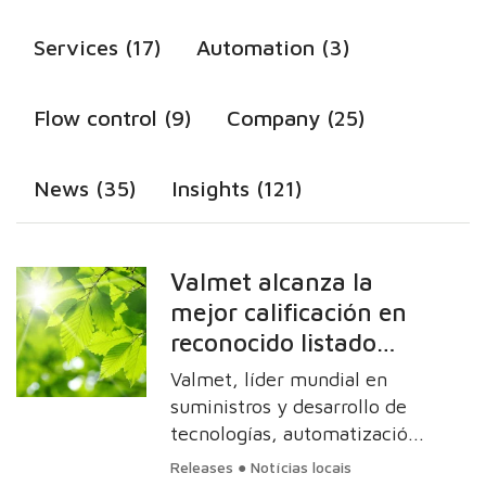
Services (17)
Automation (3)
Flow control (9)
Company (25)
News (35)
Insights (121)
Valmet alcanza la
mejor calificación en
reconocido listado
climático CDP por
Valmet, líder mundial en
segundo año
suministros y desarrollo de
consecutivo
tecnologías, automatización
y servicios para las industrias
Releases ● Notícias locais