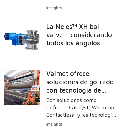
sostenibilidad
Imsights
La Neles™ XH ball
valve – considerando
todos los ángulos
Valmet ofrece
soluciones de gofrado
con tecnología de
punta para la
Con soluciones como
conversión de tissue
Gofrador Catalyst, Warm-up
Contactless, y las tecnologías
Roll-Tec de gofrado de
Imsights
rodillos, Valmet ofrece un