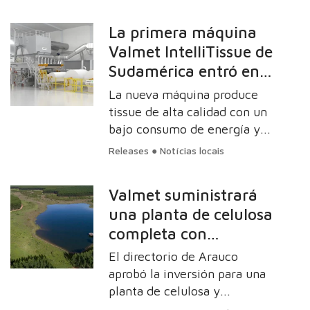
de celulosa, papel, tissue y
energía, fue reconocida por
La primera máquina
su trabajo en reducir el
Valmet IntelliTissue de
impacto del cambio climático
Sudamérica entró en
al recibir la mejor calificación
A en la lista CDP.
funcionamiento con
La nueva máquina produce
éxito
tissue de alta calidad con un
bajo consumo de energía y
materias primas,
Releases ● Notícias locais
garantizando una mayor
velocidad de funcionamiento
Valmet suministrará
y eficacia de secado. Se
una planta de celulosa
estima que la producción de
completa con
la empresa aumentará en
30.000 toneladas anuales.
soluciones de
El directorio de Arauco
automatización y
aprobó la inversión para una
control de flujo a
planta de celulosa y
seleccionó a Valmet como