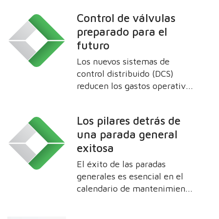
alcance completo y de alta
Control de válvulas
calidad para la industria
preparado para el
futuro
Los nuevos sistemas de
control distribuido (DCS)
reducen los gastos operativos
en una serie de procesos de
producción de cemento,
Los pilares detrás de
incluidos los costos de
una parada general
operación y mantenimiento
exitosa
de las válvulas. Valmet
explica la importancia de los
El éxito de las paradas
DCS y destaca los avances en
generales es esencial en el
la tecnología de válvulas y
calendario de mantenimiento
bombas.
de toda planta. Ayudan a las
fábricas a seguir siendo