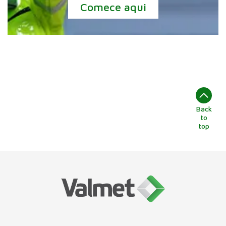
Comece aqui
Back
to
top