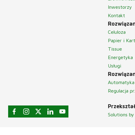
Inwestorzy
Kontakt
Rozwiązan
Celuloza
Papier i Kar
Tissue
Energetyka
Usługi
Rozwiązan
Automatyka
Regulacja p
Przekszta
Solutions by