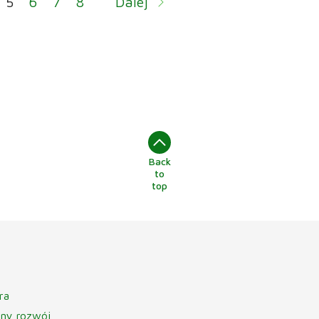
5
6
7
8
Dalej
Back
to
top
ra
ny rozwój