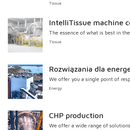
podczas całego cyklu życia instal
Tissue
IntelliTissue machine 
The essence of what is best in t
Tissue
Rozwiązania dla energe
We offer you a single point of resp
Energy
CHP production
We offer a wide range of solution