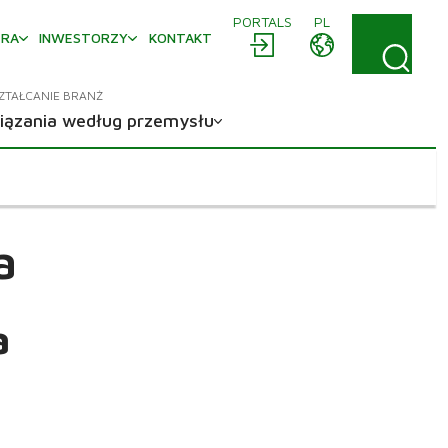
PORTALS
PL
ERA
INWESTORZY
KONTAKT
ZTAŁCANIE BRANŻ
iązania według przemysłu
a
a