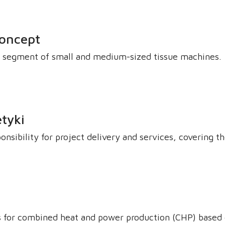
acji, tak aby zagwarantować optymalną pracę maszyn i c
concept
he segment of small and medium-sized tissue machines.
tyki
onsibility for project delivery and services, covering the
s for combined heat and power production (CHP) based o