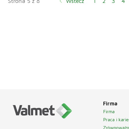
Strona 5 z 8
Wstecz
1
2
3
4
Firma
Firma
Praca i karie
Zrównoważo