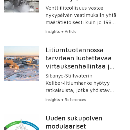
vähäpäästöisiä
Venttiiliteollisuus vastaa
venttiilejä
nykypäivän vaatimuksiin yhtä
määrätietoisesti kuin jo 1980
luvulla, jolloin päästöjen
Insights ● Article
hallinnan ja vähentämisen
uranuurtava työ alkoi
Litiumtuotannossa
erityisesti öljy ja
tarvitaan luotettavaa
kaasuteollisuudessa. Tämä
virtauksenhallintaa ja
sitoutuminen on entistä
ajankohtaisempaa, sillä
automaatiota
Sibanye‑Stillwaterin
tutkimusten mukaan
Keliber‑litiumhanke hyötyy
venttiilit ovat perinteisesti
ratkaisuista, jotka yhdistävät
vastanneet jopa 60
luotettavan
Insights ● References
prosentista toiminnassa
virtauksenhallinnan ja
olevan laitoksen päästöistä.
automaation sekä vahvan
Uuden sukupolven
alueellisen palvelutuen.
modulaariset
Valmetin teknologiat