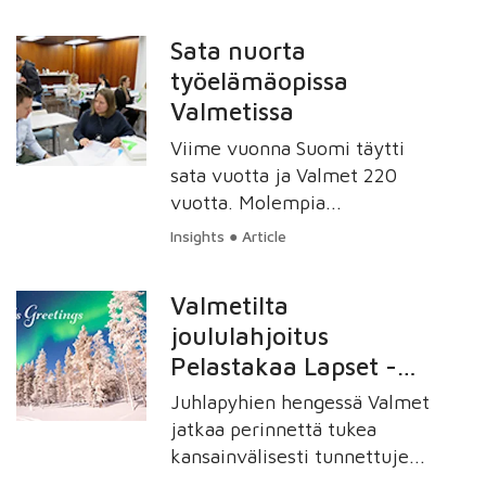
järjestöjä. Tänä vuonna tuki
menee The Ocean Cleanup ja
Sata nuorta
Plan International -
työelämäopissa
järjestöille.
Valmetissa
Viime vuonna Suomi täytti
sata vuotta ja Valmet 220
vuotta. Molempia
merkkipaaluja juhlistaakseen
Insights ● Article
Valmet halusi muistaa
erityisesti niitä nuoria, jotka
Valmetilta
vielä etsivät polkujaan
joululahjoitus
elämässä tarjoamalle heille
Pelastakaa Lapset -
mahdollisuuden kehittää
työelämävalmiuksiaan.
järjestölle
Juhlapyhien hengessä Valmet
Yhteensä sata 16–29-
jatkaa perinnettä tukea
vuotiasta nuorta tarttui
kansainvälisesti tunnettujen
tilaisuuteen opetella
humanitaaristen ja