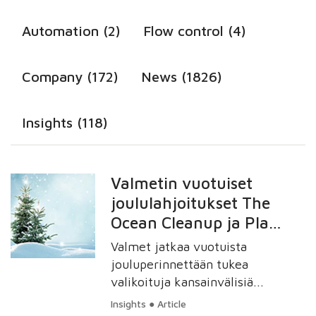
Automation (2)
Flow control (4)
Company (172)
News (1826)
Insights (118)
Valmetin vuotuiset
joululahjoitukset The
Ocean Cleanup ja Plan
International -
Valmet jatkaa vuotuista
järjestöille
jouluperinnettään tukea
valikoituja kansainvälisiä
voittoa tavoittelemattomia
Insights ● Article