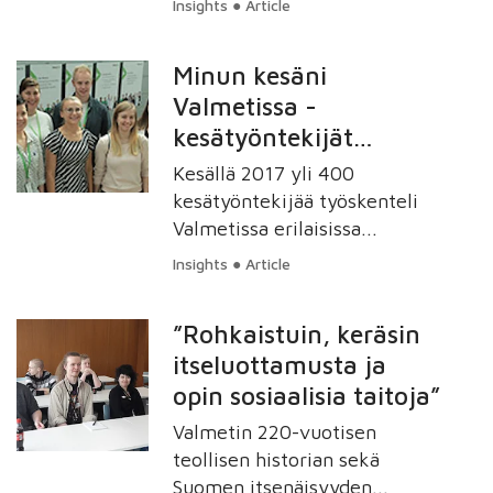
Insights ● Article
työelämätaitoja ja päästä
luonnonsuojelujärjestöjen
kurkistamaan ison
työtä.
kansainvälisen konsernin
Minun kesäni
toimintaan.
Valmetissa -
kesätyöntekijät
kertovat
Kesällä 2017 yli 400
kokemuksistaan
kesätyöntekijää työskenteli
Valmetissa erilaisissa
työtehtävissä. Tämä vuonna
Insights ● Article
halusimme kertoa mitä
kesätyöntekijät pääsevät
”Rohkaistuin, keräsin
käytännössä tekemään, joten
itseluottamusta ja
järjestimme ”Minun kesäni
opin sosiaalisia taitoja”
Valmetissa” -kilpailun.
Valmetin 220-vuotisen
teollisen historian sekä
Suomen itsenäisyyden