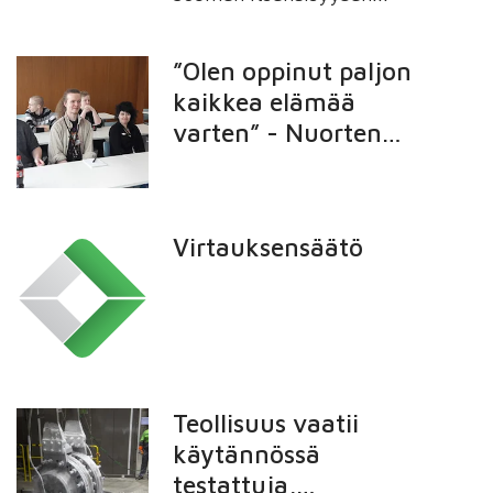
juhlavuoden kunniaksi
Valmet käynnisti yhdessä
”Olen oppinut paljon
Lasten ja nuorten säätiön
kaikkea elämää
kanssa ainutlaatuisen
varten” - Nuorten
nuoriso-ohjelman.
kokemuksia Valmetin
harjoitteluohjelmasta
Virtauksensäätö
Teollisuus vaatii
käytännössä
testattuja,