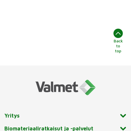
molempien parhaat puolet.
Puhumme uudesta
sukupolvesta Neleksen
tuotesarjoissa”, kertoo
Valmetin läppäventtiilien
Back
tuotepäällikkö Petri Ilonen.
to
top
Yritys
Biomateriaaliratkaisut ja -palvelut